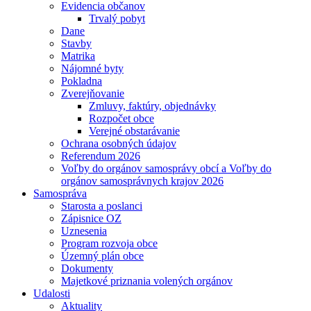
Evidencia občanov
Trvalý pobyt
Dane
Stavby
Matrika
Nájomné byty
Pokladna
Zverejňovanie
Zmluvy, faktúry, objednávky
Rozpočet obce
Verejné obstarávanie
Ochrana osobných údajov
Referendum 2026
Voľby do orgánov samosprávy obcí a Voľby do
orgánov samosprávnych krajov 2026
Samospráva
Starosta a poslanci
Zápisnice OZ
Uznesenia
Program rozvoja obce
Územný plán obce
Dokumenty
Majetkové priznania volených orgánov
Udalosti
Aktuality