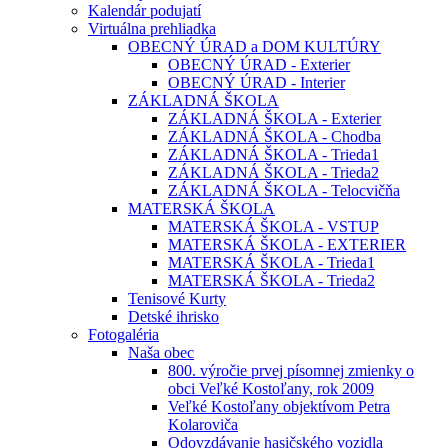
Kalendár podujatí
Virtuálna prehliadka
OBECNÝ ÚRAD a DOM KULTÚRY
OBECNÝ ÚRAD - Exterier
OBECNÝ ÚRAD - Interier
ZÁKLADNÁ ŠKOLA
ZÁKLADNÁ ŠKOLA - Exterier
ZÁKLADNÁ ŠKOLA - Chodba
ZÁKLADNÁ ŠKOLA - Trieda1
ZÁKLADNÁ ŠKOLA - Trieda2
ZÁKLADNÁ ŠKOLA - Telocvičňa
MATERSKÁ ŠKOLA
MATERSKÁ ŠKOLA - VSTUP
MATERSKÁ ŠKOLA - EXTERIER
MATERSKÁ ŠKOLA - Trieda1
MATERSKÁ ŠKOLA - Trieda2
Tenisové Kurty
Detské ihrisko
Fotogaléria
Naša obec
800. výročie prvej písomnej zmienky o
obci Veľké Kostoľany, rok 2009
Veľké Kostoľany objektívom Petra
Kolaroviča
Odovzdávanie hasičského vozidla