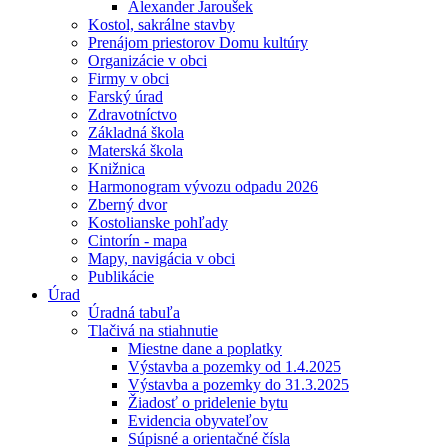
Alexander Jaroušek
Kostol, sakrálne stavby
Prenájom priestorov Domu kultúry
Organizácie v obci
Firmy v obci
Farský úrad
Zdravotníctvo
Základná škola
Materská škola
Knižnica
Harmonogram vývozu odpadu 2026
Zberný dvor
Kostolianske pohľady
Cintorín - mapa
Mapy, navigácia v obci
Publikácie
Úrad
Úradná tabuľa
Tlačivá na stiahnutie
Miestne dane a poplatky
Výstavba a pozemky od 1.4.2025
Výstavba a pozemky do 31.3.2025
Žiadosť o pridelenie bytu
Evidencia obyvateľov
Súpisné a orientačné čísla