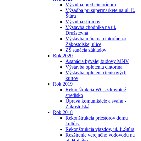
Výsadba pred cintorínom
Výsadba pri supermarkete na ul. Ľ.
Štúra
Výsadba stromov
Výstavba chodníka na ul.
Družstevná
Výstavba múra na cintoríne zo
Zákostolskej ulice
ZŠ sanácia základov
Rok 2020
Asanácia bývalej budovy MNV
Výstavba oplotenia cintorína
Výstavba oplotenia tenisových
kurtov
Rok 2019
Rekonštrukcia WC -zdravotné
stredisko
Úprava komunikácie a svahu -
Zákostolská
Rok 2018
Rekonštrukcia priestorov domu
kultúry
Rekonštrukcia vjazdov, ul. Ľ.Štúra
Rozšírenie verejného vodovodu na
ul. Hollého