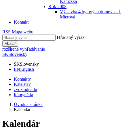
Kanižská
Rok 2008
Výstavba 4 bytových domov - ul.
Mierová
Kontakt
RSS
Mapa webu
Hľadaný výraz
Hľadať
rozšírené vyhľadávanie
SK
Slovensky
SK
Slovensky
EN
English
Kontakty
Katelstav
zvoz odpadu
fotogaléria
Úvodná stránka
Kalendár
Kalendár