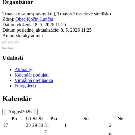
Organizátor
Trnavský samosprávny kraj, Trnavské osvetové stredisko
Zdroj:
Obec Kočín-Lančár
Dátum vloženia:
8. 5. 2026 11:25
Dátum poslednej aktualizácie:
8. 5. 2026 11:25
Autor:
stránky admin
Udalosti
Aktuality
Kalendár podujatí
Virtuálna prehliadka
Fotogaléria
Kalendár
August
2026
Po
Ut
St
Št
Pia
So
Ne
27
28
29
30
31
1
2
7
9