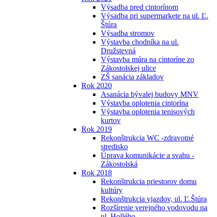
Výsadba pred cintorínom
Výsadba pri supermarkete na ul. Ľ.
Štúra
Výsadba stromov
Výstavba chodníka na ul.
Družstevná
Výstavba múra na cintoríne zo
Zákostolskej ulice
ZŠ sanácia základov
Rok 2020
Asanácia bývalej budovy MNV
Výstavba oplotenia cintorína
Výstavba oplotenia tenisových
kurtov
Rok 2019
Rekonštrukcia WC -zdravotné
stredisko
Úprava komunikácie a svahu -
Zákostolská
Rok 2018
Rekonštrukcia priestorov domu
kultúry
Rekonštrukcia vjazdov, ul. Ľ.Štúra
Rozšírenie verejného vodovodu na
ul. Hollého