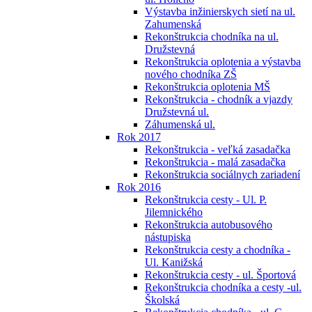
Výstavba inžinierskych sietí na ul.
Zahumenská
Rekonštrukcia chodníka na ul.
Družstevná
Rekonštrukcia oplotenia a výstavba
nového chodníka ZŠ
Rekonštrukcia oplotenia MŠ
Rekonštrukcia - chodník a vjazdy
Družstevná ul.
Záhumenská ul.
Rok 2017
Rekonštrukcia - veľká zasadačka
Rekonštrukcia - malá zasadačka
Rekonštrukcia sociálnych zariadení
Rok 2016
Rekonštrukcia cesty - Ul. P.
Jilemnického
Rekonštrukcia autobusového
nástupiska
Rekonštrukcia cesty a chodníka -
Ul. Kanižská
Rekonštrukcia cesty - ul. Športová
Rekonštrukcia chodníka a cesty -ul.
Školská