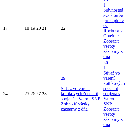
1
Slávnostná
svätá omša
pri kaplnke
sv.
17
18
19
20
21
22
Rochusa v
Chtelnici
Zobraziť
všetky
záznamy z
dňa
30
1
Súťaž vo
29
varení
1
kotlíkových
Súťaž vo varení
špecialít
24
25
26
27
28
kotlíkových špecialít
spojená s
spojená s Vatrou SNP
Vatrou
Zobraziť všetky
SNP
záznamy z dňa
Zobraziť
všetky
záznamy z
dňa