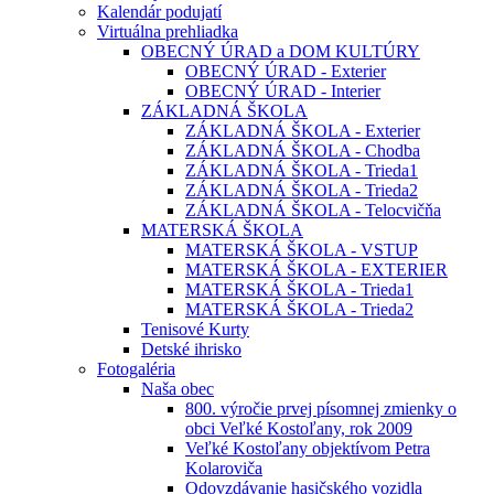
Kalendár podujatí
Virtuálna prehliadka
OBECNÝ ÚRAD a DOM KULTÚRY
OBECNÝ ÚRAD - Exterier
OBECNÝ ÚRAD - Interier
ZÁKLADNÁ ŠKOLA
ZÁKLADNÁ ŠKOLA - Exterier
ZÁKLADNÁ ŠKOLA - Chodba
ZÁKLADNÁ ŠKOLA - Trieda1
ZÁKLADNÁ ŠKOLA - Trieda2
ZÁKLADNÁ ŠKOLA - Telocvičňa
MATERSKÁ ŠKOLA
MATERSKÁ ŠKOLA - VSTUP
MATERSKÁ ŠKOLA - EXTERIER
MATERSKÁ ŠKOLA - Trieda1
MATERSKÁ ŠKOLA - Trieda2
Tenisové Kurty
Detské ihrisko
Fotogaléria
Naša obec
800. výročie prvej písomnej zmienky o
obci Veľké Kostoľany, rok 2009
Veľké Kostoľany objektívom Petra
Kolaroviča
Odovzdávanie hasičského vozidla