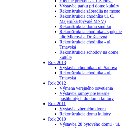
Hĺbenie priekop - Ul. Sadová
Výstavba parku pri dome kultúry
Rekonštrukcia zábradlia na moste
Rekonštrukcia chodníka ul. C.
Majerníka (bývalé MNV)
Rekonštrukcia domu smútku
Rekonštrukcia chodníka - spojenie
ulíc Mierová a Družstevná
Rekonštrukcia chodníka - ul.
Trnavská
Rekonštrukcia schodov na dome
kultúry
Rok 2013
Výstavba chodníka - ul. Sadová
Rekonštrukcia chodníka - ul.
Trnavská
Rok 2012
Výmena verejného osvetlenia
Výstavba rampy pre telesne
postihnutých do domu kultúry
Rok 2011
Výstavba zberného dvora
Rekonštrukcia domu kultúry
Rok 2010
Výstavba 28 bytového domu - ul.