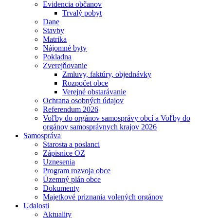
Evidencia občanov
Trvalý pobyt
Dane
Stavby
Matrika
Nájomné byty
Pokladna
Zverejňovanie
Zmluvy, faktúry, objednávky
Rozpočet obce
Verejné obstarávanie
Ochrana osobných údajov
Referendum 2026
Voľby do orgánov samosprávy obcí a Voľby do
orgánov samosprávnych krajov 2026
Samospráva
Starosta a poslanci
Zápisnice OZ
Uznesenia
Program rozvoja obce
Územný plán obce
Dokumenty
Majetkové priznania volených orgánov
Udalosti
Aktuality