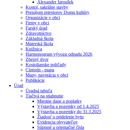
Alexander Jaroušek
Kostol, sakrálne stavby
Prenájom priestorov Domu kultúry
Organizácie v obci
Firmy v obci
Farský úrad
Zdravotníctvo
Základná škola
Materská škola
Knižnica
Harmonogram vývozu odpadu 2026
Zberný dvor
Kostolianske pohľady
Cintorín - mapa
Mapy, navigácia v obci
Publikácie
Úrad
Úradná tabuľa
Tlačivá na stiahnutie
Miestne dane a poplatky
Výstavba a pozemky od 1.4.2025
Výstavba a pozemky do 31.3.2025
Žiadosť o pridelenie bytu
Evidencia obyvateľov
Súpisné a orientačné čísla