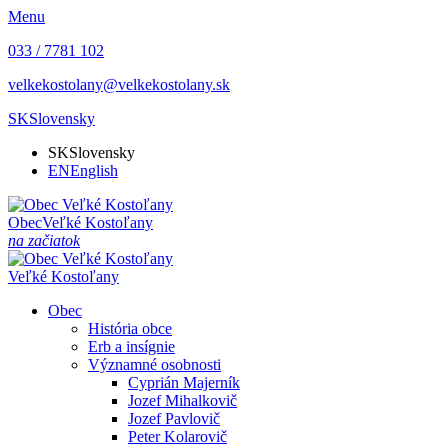
Menu
033 / 7781 102
velkekostolany@velkekostolany.sk
SK
Slovensky
SK
Slovensky
EN
English
Obec
Veľké Kostoľany
na začiatok
Veľké Kostoľany
Obec
História obce
Erb a insígnie
Významné osobnosti
Cyprián Majerník
Jozef Mihalkovič
Jozef Pavlovič
Peter Kolarovič