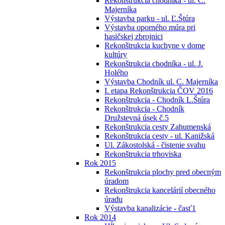
Rekonštrukcia chodníka - ul. C.
Majerníka
Výstavba parku - ul. Ľ.Štúra
Výstavba oporného múra pri
hasičskej zbrojnici
Rekonštrukcia kuchyne v dome
kultúry
Rekonštrukcia chodníka - ul. J.
Holého
Výstavba Chodník ul. C. Majerníka
I. etapa Rekonštrukcia ČOV 2016
Rekonštrukcia - Chodník L.Štúra
Rekonštrukcia - Chodník
Družstevná úsek č.5
Rekonštrukcia cesty Zahumenská
Rekonštrukcia cesty - ul. Kanižská
Ul. Zákostolská - čistenie svahu
Rekonštrukcia trhoviska
Rok 2015
Rekonštrukcia plochy pred obecným
úradom
Rekonštrukcia kancelárií obecného
úradu
Výstavba kanalizácie - časť1
Rok 2014