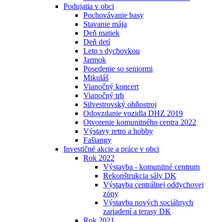
Podujatia v obci
Pochovávanie basy
Stavanie mája
Deň matiek
Deň detí
Leto s dychovkou
Jarmok
Posedenie so seniormi
Mikuláš
Vianočný koncert
Vianočný trh
Silvestrovský ohňostroj
Odovzdanie vozidla DHZ 2019
Otvorenie komunitného centra 2022
Výstavy retro a hobby
Fašiangy
Investičné akcie a práce v obci
Rok 2022
Výstavba - komunitné centrum
Rekonštrukcia sály DK
Výstavba centrálnej oddychovej
zóny
Výstavba nových sociálnych
zariadení a terasy DK
Rok 2021