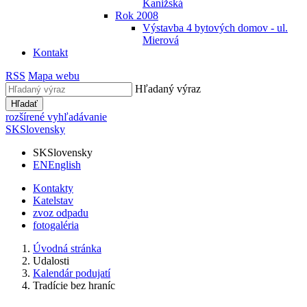
Kanižská
Rok 2008
Výstavba 4 bytových domov - ul.
Mierová
Kontakt
RSS
Mapa webu
Hľadaný výraz
Hľadať
rozšírené vyhľadávanie
SK
Slovensky
SK
Slovensky
EN
English
Kontakty
Katelstav
zvoz odpadu
fotogaléria
Úvodná stránka
Udalosti
Kalendár podujatí
Tradície bez hraníc