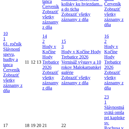
tanca
kolísky ku hviezdam...
Červeník
Červeník
a do ticha
Zobraziť
Zobraziť
Zobraziť všetky
všetky
všetky
záznamy z dňa
záznamy z
záznamy
dňa
z dňa
10
14
16
1
2
15
2
61. ročník
Hody v
3
Hody v
Slávností
Kočíne
Hody v Kočíne
Hody
Kočíne
spevu,
Hody
Trebatice 2026
Hody
hudby a
11
12
13
Trebatice
Vernisáž výstavy a 10
Trebatice
tanca
2026
rokov Malokarpatskej
2026
Červeník
Zobraziť
galérie
Zobraziť
Zobraziť
všetky
Zobraziť všetky
všetky
všetky
záznamy
záznamy z dňa
záznamy z
záznamy z
z dňa
dňa
dňa
23
1
Slávnostná
svätá omša
pri kaplnke
sv.
17
18
19
20
21
22
Rochusa v