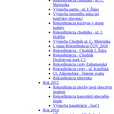
Rekonštrukcia chodníka - ul. C.
Majerníka
Výstavba parku - ul. Ľ.Štúra
Výstavba oporného múra pri
hasičskej zbrojnici
Rekonštrukcia kuchyne v dome
kultúry
Rekonštrukcia chodníka - ul. J.
Holého
Výstavba Chodník ul. C. Majerníka
I. etapa Rekonštrukcia ČOV 2016
Rekonštrukcia - Chodník L.Štúra
Rekonštrukcia - Chodník
Družstevná úsek č.5
Rekonštrukcia cesty Zahumenská
Rekonštrukcia cesty - ul. Kanižská
Ul. Zákostolská - čistenie svahu
Rekonštrukcia trhoviska
Rok 2015
Rekonštrukcia plochy pred obecným
úradom
Rekonštrukcia kancelárií obecného
úradu
Výstavba kanalizácie - časť1
Rok 2014