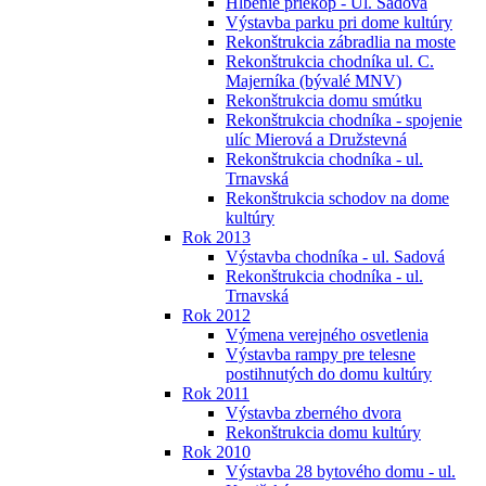
Hĺbenie priekop - Ul. Sadová
Výstavba parku pri dome kultúry
Rekonštrukcia zábradlia na moste
Rekonštrukcia chodníka ul. C.
Majerníka (bývalé MNV)
Rekonštrukcia domu smútku
Rekonštrukcia chodníka - spojenie
ulíc Mierová a Družstevná
Rekonštrukcia chodníka - ul.
Trnavská
Rekonštrukcia schodov na dome
kultúry
Rok 2013
Výstavba chodníka - ul. Sadová
Rekonštrukcia chodníka - ul.
Trnavská
Rok 2012
Výmena verejného osvetlenia
Výstavba rampy pre telesne
postihnutých do domu kultúry
Rok 2011
Výstavba zberného dvora
Rekonštrukcia domu kultúry
Rok 2010
Výstavba 28 bytového domu - ul.