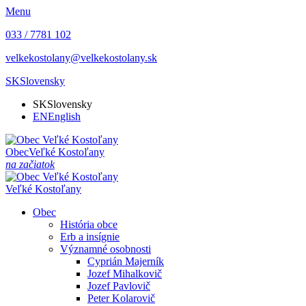
Menu
033 / 7781 102
velkekostolany@velkekostolany.sk
SK
Slovensky
SK
Slovensky
EN
English
Obec
Veľké Kostoľany
na začiatok
Veľké Kostoľany
Obec
História obce
Erb a insígnie
Významné osobnosti
Cyprián Majerník
Jozef Mihalkovič
Jozef Pavlovič
Peter Kolarovič