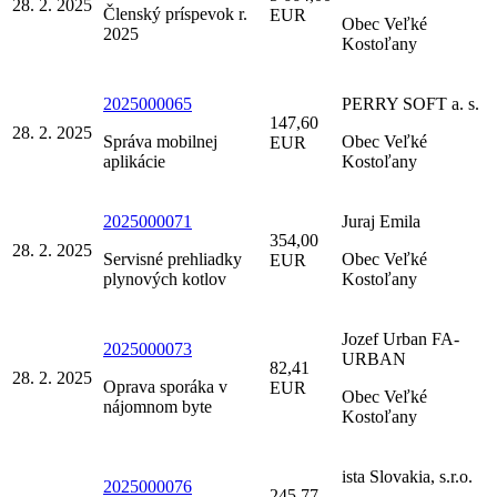
28. 2. 2025
Členský príspevok r.
EUR
Obec Veľké
2025
Kostoľany
2025000065
PERRY SOFT a. s.
147,60
28. 2. 2025
Správa mobilnej
Obec Veľké
EUR
aplikácie
Kostoľany
2025000071
Juraj Emila
354,00
28. 2. 2025
Servisné prehliadky
Obec Veľké
EUR
plynových kotlov
Kostoľany
Jozef Urban FA-
2025000073
URBAN
82,41
28. 2. 2025
Oprava sporáka v
EUR
Obec Veľké
nájomnom byte
Kostoľany
ista Slovakia, s.r.o.
2025000076
245,77