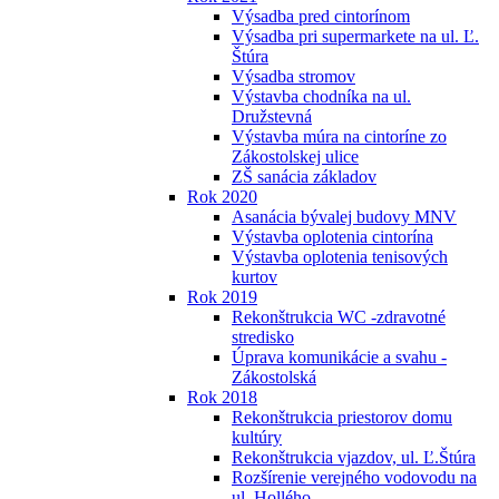
Výsadba pred cintorínom
Výsadba pri supermarkete na ul. Ľ.
Štúra
Výsadba stromov
Výstavba chodníka na ul.
Družstevná
Výstavba múra na cintoríne zo
Zákostolskej ulice
ZŠ sanácia základov
Rok 2020
Asanácia bývalej budovy MNV
Výstavba oplotenia cintorína
Výstavba oplotenia tenisových
kurtov
Rok 2019
Rekonštrukcia WC -zdravotné
stredisko
Úprava komunikácie a svahu -
Zákostolská
Rok 2018
Rekonštrukcia priestorov domu
kultúry
Rekonštrukcia vjazdov, ul. Ľ.Štúra
Rozšírenie verejného vodovodu na
ul. Hollého