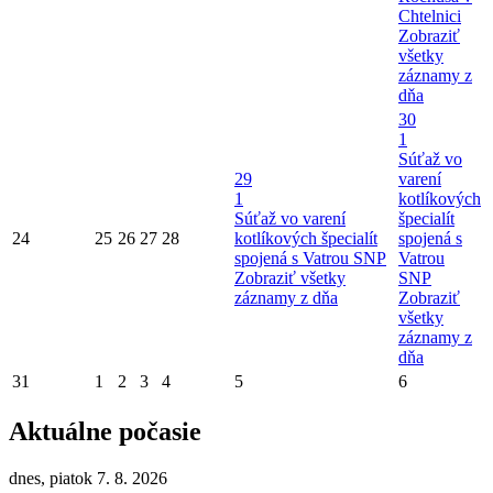
Chtelnici
Zobraziť
všetky
záznamy z
dňa
30
1
Súťaž vo
29
varení
1
kotlíkových
Súťaž vo varení
špecialít
24
25
26
27
28
kotlíkových špecialít
spojená s
spojená s Vatrou SNP
Vatrou
Zobraziť všetky
SNP
záznamy z dňa
Zobraziť
všetky
záznamy z
dňa
31
1
2
3
4
5
6
Aktuálne počasie
dnes, piatok 7. 8. 2026