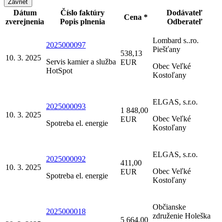
Zavrieť
Dátum
Číslo faktúry
Dodávateľ
Cena *
zverejnenia
Popis plnenia
Odberateľ
Lombard s..ro.
2025000097
Piešťany
538,13
10. 3. 2025
Servis kamier a služba
EUR
Obec Veľké
HotSpot
Kostoľany
ELGAS, s.r.o.
2025000093
1 848,00
10. 3. 2025
Obec Veľké
EUR
Spotreba el. energie
Kostoľany
ELGAS, s.r.o.
2025000092
411,00
10. 3. 2025
Obec Veľké
EUR
Spotreba el. energie
Kostoľany
Občianske
2025000018
združenie Holeška
5 664,00