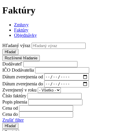
Faktúry
Zmluvy
Faktúry
Objednávky
Hľadaný výraz
Hľadať
Rozšírené hľadanie
Dodávateľ
IČO Dodávatelia
Dátum zverejnenia od
Dátum zverejnenia do
Zverejnený v roku
Číslo faktúry
Popis plnenia
Cena od
Cena do
Zrušiť filter