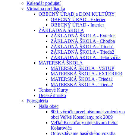
Kalendár podujatí
Virtuálna prehliadka
OBECNÝ ÚRAD a DOM KULTÚRY
OBECNÝ ÚRAD - Exterier
OBECNÝ ÚRAD - Interier
ZÁKLADNÁ ŠKOLA
ZÁKLADNÁ ŠKOLA - Exterier
ZÁKLADNÁ ŠKOLA - Chodba
ZÁKLADNÁ ŠKOLA - Trieda1
ZÁKLADNÁ ŠKOLA - Trieda2
ZÁKLADNÁ ŠKOLA - Telocvičňa
MATERSKÁ ŠKOLA
MATERSKÁ ŠKOLA - VSTUP
MATERSKÁ ŠKOLA - EXTERIER
MATERSKÁ ŠKOLA - Trieda1
MATERSKÁ ŠKOLA - Trieda2
Tenisové Kurty
Detské ihrisko
Fotogaléria
Naša obec
800. výročie prvej písomnej zmienky o
obci Veľké Kostoľany, rok 2009
Veľké Kostoľany objektívom Petra
Kolaroviča
Odovzdávanie hasičského vozidla