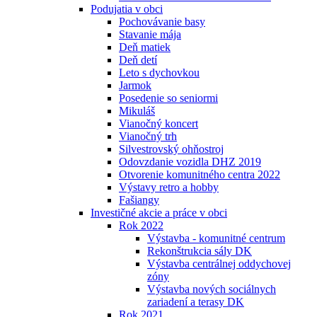
Podujatia v obci
Pochovávanie basy
Stavanie mája
Deň matiek
Deň detí
Leto s dychovkou
Jarmok
Posedenie so seniormi
Mikuláš
Vianočný koncert
Vianočný trh
Silvestrovský ohňostroj
Odovzdanie vozidla DHZ 2019
Otvorenie komunitného centra 2022
Výstavy retro a hobby
Fašiangy
Investičné akcie a práce v obci
Rok 2022
Výstavba - komunitné centrum
Rekonštrukcia sály DK
Výstavba centrálnej oddychovej
zóny
Výstavba nových sociálnych
zariadení a terasy DK
Rok 2021