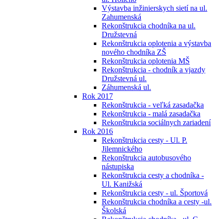
Výstavba inžinierskych sietí na ul.
Zahumenská
Rekonštrukcia chodníka na ul.
Družstevná
Rekonštrukcia oplotenia a výstavba
nového chodníka ZŠ
Rekonštrukcia oplotenia MŠ
Rekonštrukcia - chodník a vjazdy
Družstevná ul.
Záhumenská ul.
Rok 2017
Rekonštrukcia - veľká zasadačka
Rekonštrukcia - malá zasadačka
Rekonštrukcia sociálnych zariadení
Rok 2016
Rekonštrukcia cesty - Ul. P.
Jilemnického
Rekonštrukcia autobusového
nástupiska
Rekonštrukcia cesty a chodníka -
Ul. Kanižská
Rekonštrukcia cesty - ul. Športová
Rekonštrukcia chodníka a cesty -ul.
Školská