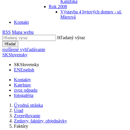
Kanižská
Rok 2008
Výstavba 4 bytových domov - ul.
Mierová
Kontakt
RSS
Mapa webu
Hľadaný výraz
Hľadať
rozšírené vyhľadávanie
SK
Slovensky
SK
Slovensky
EN
English
Kontakty
Katelstav
zvoz odpadu
fotogaléria
Úvodná stránka
Úrad
Zverejňovanie
Zmluvy, faktúry, objednávky
Faktúry