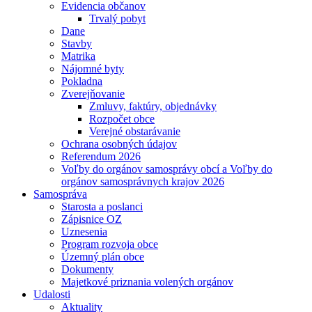
Evidencia občanov
Trvalý pobyt
Dane
Stavby
Matrika
Nájomné byty
Pokladna
Zverejňovanie
Zmluvy, faktúry, objednávky
Rozpočet obce
Verejné obstarávanie
Ochrana osobných údajov
Referendum 2026
Voľby do orgánov samosprávy obcí a Voľby do
orgánov samosprávnych krajov 2026
Samospráva
Starosta a poslanci
Zápisnice OZ
Uznesenia
Program rozvoja obce
Územný plán obce
Dokumenty
Majetkové priznania volených orgánov
Udalosti
Aktuality