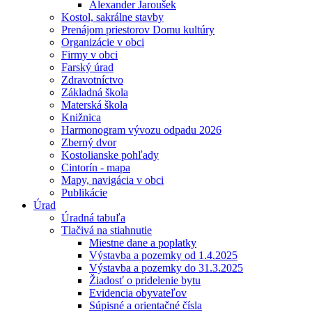
Alexander Jaroušek
Kostol, sakrálne stavby
Prenájom priestorov Domu kultúry
Organizácie v obci
Firmy v obci
Farský úrad
Zdravotníctvo
Základná škola
Materská škola
Knižnica
Harmonogram vývozu odpadu 2026
Zberný dvor
Kostolianske pohľady
Cintorín - mapa
Mapy, navigácia v obci
Publikácie
Úrad
Úradná tabuľa
Tlačivá na stiahnutie
Miestne dane a poplatky
Výstavba a pozemky od 1.4.2025
Výstavba a pozemky do 31.3.2025
Žiadosť o pridelenie bytu
Evidencia obyvateľov
Súpisné a orientačné čísla