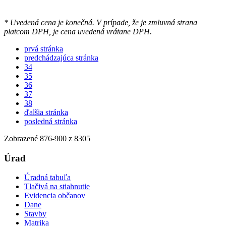
* Uvedená cena je konečná. V prípade, že je zmluvná strana
platcom DPH, je cena uvedená vrátane DPH.
prvá stránka
predchádzajúca stránka
34
35
36
37
38
ďalšia stránka
posledná stránka
Zobrazené
876
-
900
z 8305
Úrad
Úradná tabuľa
Tlačivá na stiahnutie
Evidencia občanov
Dane
Stavby
Matrika