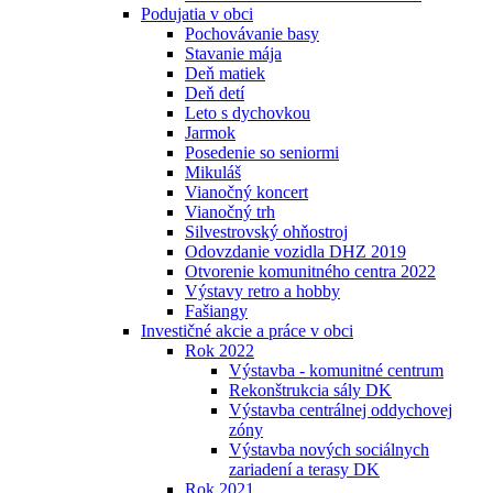
Podujatia v obci
Pochovávanie basy
Stavanie mája
Deň matiek
Deň detí
Leto s dychovkou
Jarmok
Posedenie so seniormi
Mikuláš
Vianočný koncert
Vianočný trh
Silvestrovský ohňostroj
Odovzdanie vozidla DHZ 2019
Otvorenie komunitného centra 2022
Výstavy retro a hobby
Fašiangy
Investičné akcie a práce v obci
Rok 2022
Výstavba - komunitné centrum
Rekonštrukcia sály DK
Výstavba centrálnej oddychovej
zóny
Výstavba nových sociálnych
zariadení a terasy DK
Rok 2021