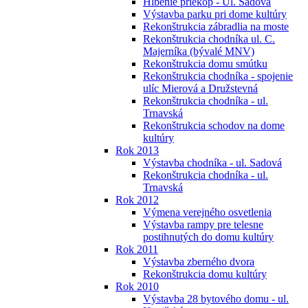
Hĺbenie priekop - Ul. Sadová
Výstavba parku pri dome kultúry
Rekonštrukcia zábradlia na moste
Rekonštrukcia chodníka ul. C.
Majerníka (bývalé MNV)
Rekonštrukcia domu smútku
Rekonštrukcia chodníka - spojenie
ulíc Mierová a Družstevná
Rekonštrukcia chodníka - ul.
Trnavská
Rekonštrukcia schodov na dome
kultúry
Rok 2013
Výstavba chodníka - ul. Sadová
Rekonštrukcia chodníka - ul.
Trnavská
Rok 2012
Výmena verejného osvetlenia
Výstavba rampy pre telesne
postihnutých do domu kultúry
Rok 2011
Výstavba zberného dvora
Rekonštrukcia domu kultúry
Rok 2010
Výstavba 28 bytového domu - ul.