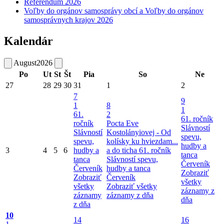
Referendum 2026
Voľby do orgánov samosprávy obcí a Voľby do orgánov
samosprávnych krajov 2026
Kalendár
August
2026
Po
Ut
St
Št
Pia
So
Ne
27
28
29
30
31
1
2
7
9
1
8
1
61.
2
61. ročník
ročník
Pocta Eve
Slávností
Slávností
Kostolányiovej - Od
spevu,
spevu,
kolísky ku hviezdam...
hudby a
3
4
5
6
hudby a
a do ticha
61. ročník
tanca
tanca
Slávností spevu,
Červeník
Červeník
hudby a tanca
Zobraziť
Zobraziť
Červeník
všetky
všetky
Zobraziť všetky
záznamy z
záznamy
záznamy z dňa
dňa
z dňa
10
14
16