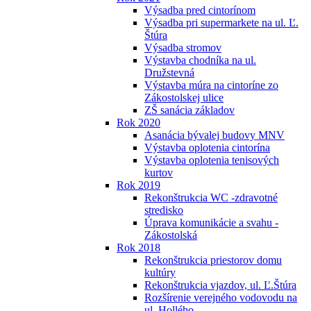
Výsadba pred cintorínom
Výsadba pri supermarkete na ul. Ľ.
Štúra
Výsadba stromov
Výstavba chodníka na ul.
Družstevná
Výstavba múra na cintoríne zo
Zákostolskej ulice
ZŠ sanácia základov
Rok 2020
Asanácia bývalej budovy MNV
Výstavba oplotenia cintorína
Výstavba oplotenia tenisových
kurtov
Rok 2019
Rekonštrukcia WC -zdravotné
stredisko
Úprava komunikácie a svahu -
Zákostolská
Rok 2018
Rekonštrukcia priestorov domu
kultúry
Rekonštrukcia vjazdov, ul. Ľ.Štúra
Rozšírenie verejného vodovodu na
ul. Hollého