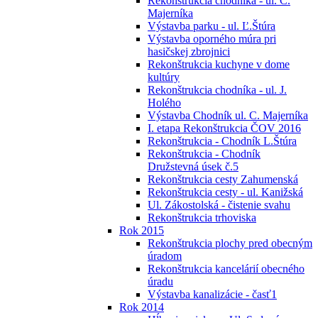
Rekonštrukcia chodníka - ul. C.
Majerníka
Výstavba parku - ul. Ľ.Štúra
Výstavba oporného múra pri
hasičskej zbrojnici
Rekonštrukcia kuchyne v dome
kultúry
Rekonštrukcia chodníka - ul. J.
Holého
Výstavba Chodník ul. C. Majerníka
I. etapa Rekonštrukcia ČOV 2016
Rekonštrukcia - Chodník L.Štúra
Rekonštrukcia - Chodník
Družstevná úsek č.5
Rekonštrukcia cesty Zahumenská
Rekonštrukcia cesty - ul. Kanižská
Ul. Zákostolská - čistenie svahu
Rekonštrukcia trhoviska
Rok 2015
Rekonštrukcia plochy pred obecným
úradom
Rekonštrukcia kancelárií obecného
úradu
Výstavba kanalizácie - časť1
Rok 2014