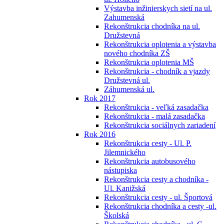
Výstavba inžinierskych sietí na ul.
Zahumenská
Rekonštrukcia chodníka na ul.
Družstevná
Rekonštrukcia oplotenia a výstavba
nového chodníka ZŠ
Rekonštrukcia oplotenia MŠ
Rekonštrukcia - chodník a vjazdy
Družstevná ul.
Záhumenská ul.
Rok 2017
Rekonštrukcia - veľká zasadačka
Rekonštrukcia - malá zasadačka
Rekonštrukcia sociálnych zariadení
Rok 2016
Rekonštrukcia cesty - Ul. P.
Jilemnického
Rekonštrukcia autobusového
nástupiska
Rekonštrukcia cesty a chodníka -
Ul. Kanižská
Rekonštrukcia cesty - ul. Športová
Rekonštrukcia chodníka a cesty -ul.
Školská