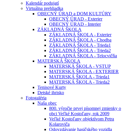
Kalendár podujatí
Virtuálna prehliadka
OBECNÝ ÚRAD a DOM KULTÚRY
OBECNÝ ÚRAD - Exterier
OBECNÝ ÚRAD - Interier
ZÁKLADNÁ ŠKOLA
ZÁKLADNÁ ŠKOLA - Exterier
ZÁKLADNÁ ŠKOLA - Chodba
ZÁKLADNÁ ŠKOLA - Trieda1
ZÁKLADNÁ ŠKOLA - Trieda2
ZÁKLADNÁ ŠKOLA - Telocvičňa
MATERSKÁ ŠKOLA
MATERSKÁ ŠKOLA - VSTUP
MATERSKÁ ŠKOLA - EXTERIER
MATERSKÁ ŠKOLA - Trieda1
MATERSKÁ ŠKOLA - Trieda2
Tenisové Kurty
Detské ihrisko
Fotogaléria
Naša obec
800. výročie prvej písomnej zmienky o
obci Veľké Kostoľany, rok 2009
Veľké Kostoľany objektívom Petra
Kolaroviča
Odovzdávanie hasičského vozidla