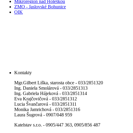
Mikroregion nad Holeškou
ZMO - Jaslovské Bohunice
OIK
Kontakty
Mgr.Gilbert Liška, starosta obce - 033/2851320
Ing. Daniela Smolárová - 033/2851313
Ing. Gabriela Hájeková - 033/2851314
Eva Krajčovičová - 033/2851312
Lucia Švančarová - 033/2851311
Monika Jamrichová - 033/2851316
Laura Šugrová - 0907/048 959
Katelstav s.r.o. - 0905/447 363, 0905/856 487