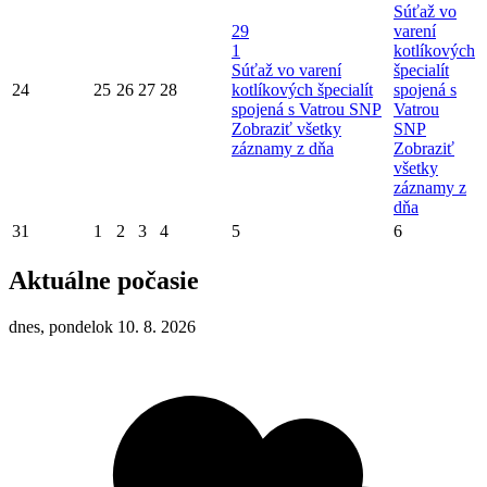
Súťaž vo
29
varení
1
kotlíkových
Súťaž vo varení
špecialít
24
25
26
27
28
kotlíkových špecialít
spojená s
spojená s Vatrou SNP
Vatrou
Zobraziť všetky
SNP
záznamy z dňa
Zobraziť
všetky
záznamy z
dňa
31
1
2
3
4
5
6
Aktuálne počasie
dnes, pondelok 10. 8. 2026