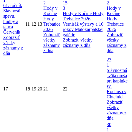
1
2
15
2
61. ročník
Hody v
3
Hody v
Slávností
Kočíne
Hody v Kočíne
Hody
Kočíne
spevu,
Hody
Trebatice 2026
Hody
hudby a
11
12
13
Trebatice
Vernisáž výstavy a 10
Trebatice
tanca
2026
rokov Malokarpatskej
2026
Červeník
Zobraziť
galérie
Zobraziť
Zobraziť
všetky
Zobraziť všetky
všetky
všetky
záznamy
záznamy z dňa
záznamy z
záznamy z
z dňa
dňa
dňa
23
1
Slávnostná
svätá omša
pri kaplnke
sv.
17
18
19
20
21
22
Rochusa v
Chtelnici
Zobraziť
všetky
záznamy z
dňa
30
1