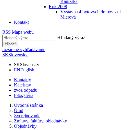
Kanižská
Rok 2008
Výstavba 4 bytových domov - ul.
Mierová
Kontakt
RSS
Mapa webu
Hľadaný výraz
Hľadať
rozšírené vyhľadávanie
SK
Slovensky
SK
Slovensky
EN
English
Kontakty
Katelstav
zvoz odpadu
fotogaléria
Úvodná stránka
Úrad
Zverejňovanie
Zmluvy, faktúry, objednávky
Objednávky