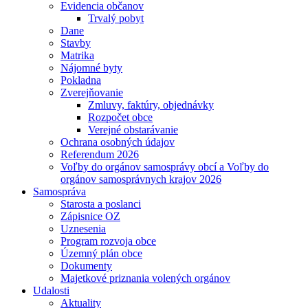
Evidencia občanov
Trvalý pobyt
Dane
Stavby
Matrika
Nájomné byty
Pokladna
Zverejňovanie
Zmluvy, faktúry, objednávky
Rozpočet obce
Verejné obstarávanie
Ochrana osobných údajov
Referendum 2026
Voľby do orgánov samosprávy obcí a Voľby do
orgánov samosprávnych krajov 2026
Samospráva
Starosta a poslanci
Zápisnice OZ
Uznesenia
Program rozvoja obce
Územný plán obce
Dokumenty
Majetkové priznania volených orgánov
Udalosti
Aktuality