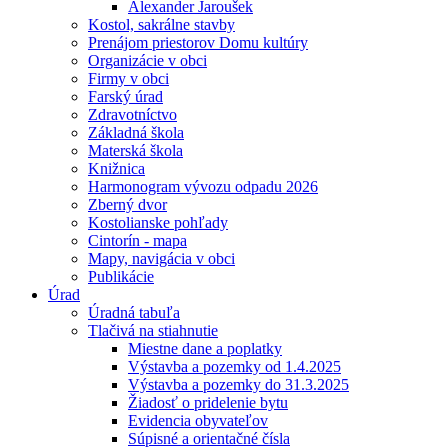
Alexander Jaroušek
Kostol, sakrálne stavby
Prenájom priestorov Domu kultúry
Organizácie v obci
Firmy v obci
Farský úrad
Zdravotníctvo
Základná škola
Materská škola
Knižnica
Harmonogram vývozu odpadu 2026
Zberný dvor
Kostolianske pohľady
Cintorín - mapa
Mapy, navigácia v obci
Publikácie
Úrad
Úradná tabuľa
Tlačivá na stiahnutie
Miestne dane a poplatky
Výstavba a pozemky od 1.4.2025
Výstavba a pozemky do 31.3.2025
Žiadosť o pridelenie bytu
Evidencia obyvateľov
Súpisné a orientačné čísla