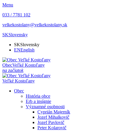
Menu
033 / 7781 102
velkekostolany@velkekostolany.sk
SK
Slovensky
SK
Slovensky
EN
English
Obec
Veľké Kostoľany
na začiatok
Veľké Kostoľany
Obec
História obce
Erb a insígnie
Významné osobnosti
Cyprián Majerník
Jozef Mihalkovič
Jozef Pavlovič
Peter Kolarovič