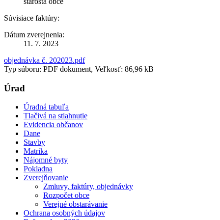
starosta obce
Súvisiace faktúry:
Dátum zverejnenia:
11. 7. 2023
objednávka č. 202023.pdf
Typ súboru: PDF dokument, Veľkosť: 86,96 kB
Úrad
Úradná tabuľa
Tlačivá na stiahnutie
Evidencia občanov
Dane
Stavby
Matrika
Nájomné byty
Pokladna
Zverejňovanie
Zmluvy, faktúry, objednávky
Rozpočet obce
Verejné obstarávanie
Ochrana osobných údajov