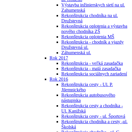
Výstavba inžinierskych sietí na ul.
Zahumenská
Rekonštrukcia chodníka na ul.
Družstevná
Rekonštrukcia oplotenia a výstavba
nového chodníka ZŠ
Rekonštrukcia oplotenia MŠ
Rekonštrukcia - chodník a vjazdy
Družstevná ul.
Záhumenská ul.
Rok 2017
Rekonštrukcia - veľká zasadačka
Rekonštrukcia - malá zasadačka
Rekonštrukcia sociálnych zariadení
Rok 2016
Rekonštrukcia cesty - Ul. P.
Jilemnického
Rekonštrukcia autobusového
nástupiska
Rekonštrukcia cesty a chodníka -
Ul. Kanižská
Rekonštrukcia cesty - ul. Športová
Rekonštrukcia chodníka a cesty -ul.
Školská