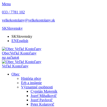
Menu
033 / 7781 102
velkekostolany@velkekostolany.sk
SK
Slovensky
SK
Slovensky
EN
English
Obec
Veľké Kostoľany
na začiatok
Veľké Kostoľany
Obec
História obce
Erb a insígnie
Významné osobnosti
Cyprián Majerník
Jozef Mihalkovič
Jozef Pavlovič
Peter Kolarovič