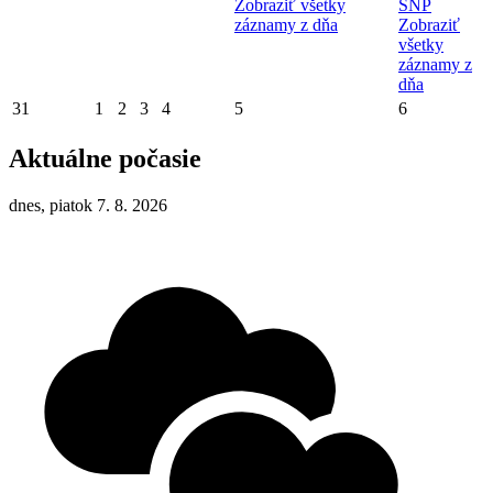
Zobraziť všetky
SNP
záznamy z dňa
Zobraziť
všetky
záznamy z
dňa
31
1
2
3
4
5
6
Aktuálne počasie
dnes, piatok 7. 8. 2026