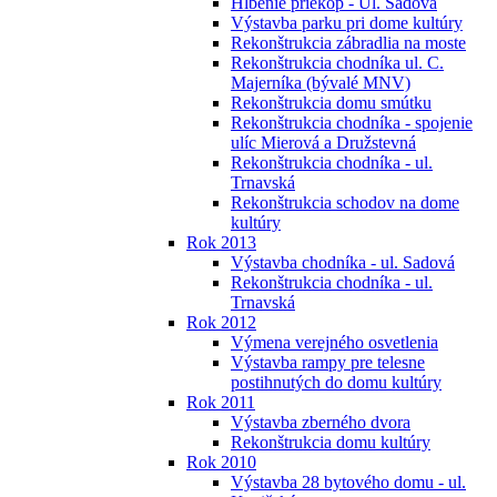
Hĺbenie priekop - Ul. Sadová
Výstavba parku pri dome kultúry
Rekonštrukcia zábradlia na moste
Rekonštrukcia chodníka ul. C.
Majerníka (bývalé MNV)
Rekonštrukcia domu smútku
Rekonštrukcia chodníka - spojenie
ulíc Mierová a Družstevná
Rekonštrukcia chodníka - ul.
Trnavská
Rekonštrukcia schodov na dome
kultúry
Rok 2013
Výstavba chodníka - ul. Sadová
Rekonštrukcia chodníka - ul.
Trnavská
Rok 2012
Výmena verejného osvetlenia
Výstavba rampy pre telesne
postihnutých do domu kultúry
Rok 2011
Výstavba zberného dvora
Rekonštrukcia domu kultúry
Rok 2010
Výstavba 28 bytového domu - ul.