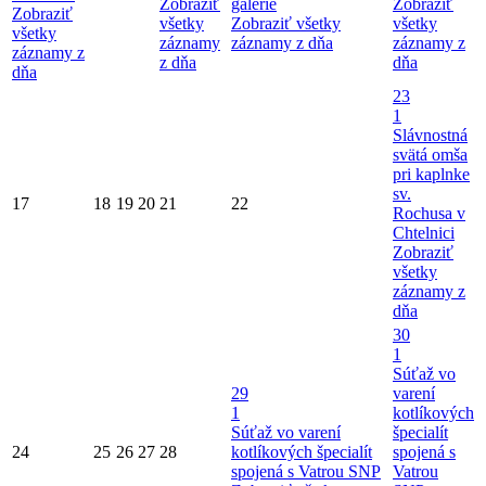
Zobraziť
galérie
Zobraziť
Zobraziť
všetky
Zobraziť všetky
všetky
všetky
záznamy
záznamy z dňa
záznamy z
záznamy z
z dňa
dňa
dňa
23
1
Slávnostná
svätá omša
pri kaplnke
sv.
17
18
19
20
21
22
Rochusa v
Chtelnici
Zobraziť
všetky
záznamy z
dňa
30
1
Súťaž vo
29
varení
1
kotlíkových
Súťaž vo varení
špecialít
24
25
26
27
28
kotlíkových špecialít
spojená s
spojená s Vatrou SNP
Vatrou