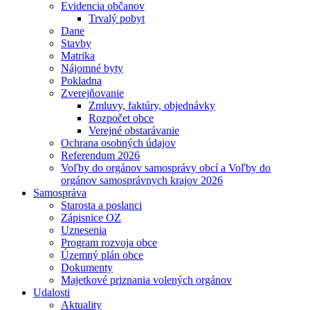
Evidencia občanov
Trvalý pobyt
Dane
Stavby
Matrika
Nájomné byty
Pokladna
Zverejňovanie
Zmluvy, faktúry, objednávky
Rozpočet obce
Verejné obstarávanie
Ochrana osobných údajov
Referendum 2026
Voľby do orgánov samosprávy obcí a Voľby do
orgánov samosprávnych krajov 2026
Samospráva
Starosta a poslanci
Zápisnice OZ
Uznesenia
Program rozvoja obce
Územný plán obce
Dokumenty
Majetkové priznania volených orgánov
Udalosti
Aktuality