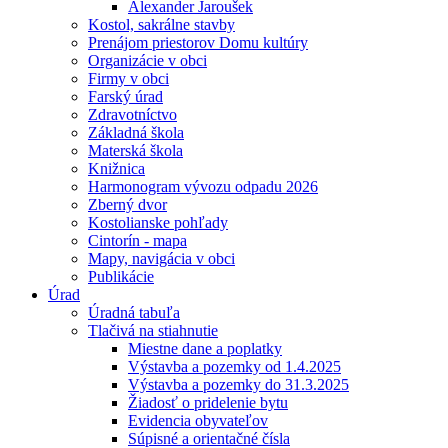
Alexander Jaroušek
Kostol, sakrálne stavby
Prenájom priestorov Domu kultúry
Organizácie v obci
Firmy v obci
Farský úrad
Zdravotníctvo
Základná škola
Materská škola
Knižnica
Harmonogram vývozu odpadu 2026
Zberný dvor
Kostolianske pohľady
Cintorín - mapa
Mapy, navigácia v obci
Publikácie
Úrad
Úradná tabuľa
Tlačivá na stiahnutie
Miestne dane a poplatky
Výstavba a pozemky od 1.4.2025
Výstavba a pozemky do 31.3.2025
Žiadosť o pridelenie bytu
Evidencia obyvateľov
Súpisné a orientačné čísla