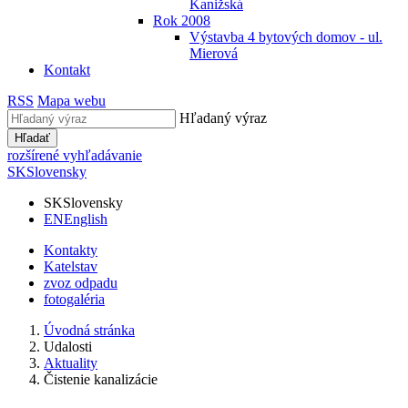
Kanižská
Rok 2008
Výstavba 4 bytových domov - ul.
Mierová
Kontakt
RSS
Mapa webu
Hľadaný výraz
Hľadať
rozšírené vyhľadávanie
SK
Slovensky
SK
Slovensky
EN
English
Kontakty
Katelstav
zvoz odpadu
fotogaléria
Úvodná stránka
Udalosti
Aktuality
Čistenie kanalizácie