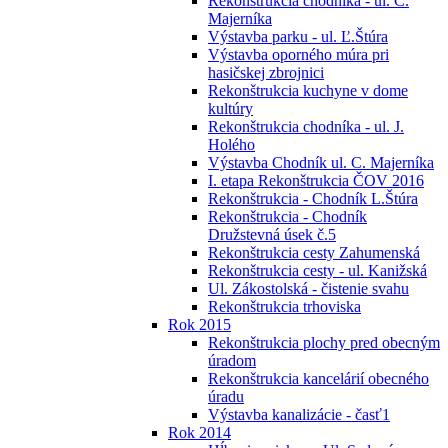
Rekonštrukcia chodníka - ul. C.
Majerníka
Výstavba parku - ul. Ľ.Štúra
Výstavba oporného múra pri
hasičskej zbrojnici
Rekonštrukcia kuchyne v dome
kultúry
Rekonštrukcia chodníka - ul. J.
Holého
Výstavba Chodník ul. C. Majerníka
I. etapa Rekonštrukcia ČOV 2016
Rekonštrukcia - Chodník L.Štúra
Rekonštrukcia - Chodník
Družstevná úsek č.5
Rekonštrukcia cesty Zahumenská
Rekonštrukcia cesty - ul. Kanižská
Ul. Zákostolská - čistenie svahu
Rekonštrukcia trhoviska
Rok 2015
Rekonštrukcia plochy pred obecným
úradom
Rekonštrukcia kancelárií obecného
úradu
Výstavba kanalizácie - časť1
Rok 2014