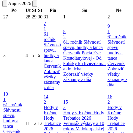
August
2026
Po
Ut
St
Št
Pia
So
Ne
27
28
29
30
31
1
2
7
9
1
8
1
61.
2
61. ročník
ročník
61. ročník Slávností
Slávností
Slávností
spevu, hudby a tanca
spevu,
spevu,
Červeník
Pocta Eve
hudby a
3
4
5
6
hudby a
Kostolányiovej - Od
tanca
tanca
kolísky ku hviezdam...
Červeník
Červeník
a do ticha
Zobraziť
Zobraziť
Zobraziť všetky
všetky
všetky
záznamy z dňa
záznamy z
záznamy
dňa
z dňa
10
14
16
1
2
15
2
61. ročník
Hody v
3
Hody v
Slávností
Kočíne
Hody v Kočíne
Hody
Kočíne
spevu,
Hody
Trebatice 2026
Hody
hudby a
11
12
13
Trebatice
Vernisáž výstavy a 10
Trebatice
tanca
2026
rokov Malokarpatskej
2026
Červeník