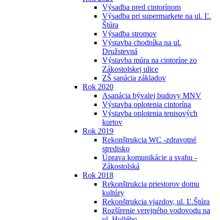
Výsadba pred cintorínom
Výsadba pri supermarkete na ul. Ľ.
Štúra
Výsadba stromov
Výstavba chodníka na ul.
Družstevná
Výstavba múra na cintoríne zo
Zákostolskej ulice
ZŠ sanácia základov
Rok 2020
Asanácia bývalej budovy MNV
Výstavba oplotenia cintorína
Výstavba oplotenia tenisových
kurtov
Rok 2019
Rekonštrukcia WC -zdravotné
stredisko
Úprava komunikácie a svahu -
Zákostolská
Rok 2018
Rekonštrukcia priestorov domu
kultúry
Rekonštrukcia vjazdov, ul. Ľ.Štúra
Rozšírenie verejného vodovodu na
ul. Hollého