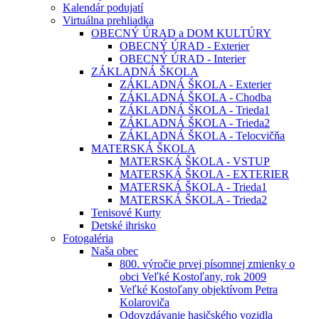
Kalendár podujatí
Virtuálna prehliadka
OBECNÝ ÚRAD a DOM KULTÚRY
OBECNÝ ÚRAD - Exterier
OBECNÝ ÚRAD - Interier
ZÁKLADNÁ ŠKOLA
ZÁKLADNÁ ŠKOLA - Exterier
ZÁKLADNÁ ŠKOLA - Chodba
ZÁKLADNÁ ŠKOLA - Trieda1
ZÁKLADNÁ ŠKOLA - Trieda2
ZÁKLADNÁ ŠKOLA - Telocvičňa
MATERSKÁ ŠKOLA
MATERSKÁ ŠKOLA - VSTUP
MATERSKÁ ŠKOLA - EXTERIER
MATERSKÁ ŠKOLA - Trieda1
MATERSKÁ ŠKOLA - Trieda2
Tenisové Kurty
Detské ihrisko
Fotogaléria
Naša obec
800. výročie prvej písomnej zmienky o
obci Veľké Kostoľany, rok 2009
Veľké Kostoľany objektívom Petra
Kolaroviča
Odovzdávanie hasičského vozidla