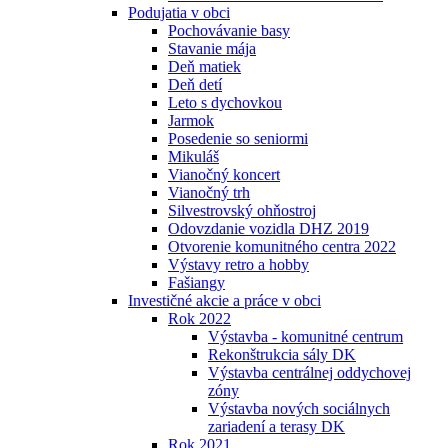
Podujatia v obci
Pochovávanie basy
Stavanie mája
Deň matiek
Deň detí
Leto s dychovkou
Jarmok
Posedenie so seniormi
Mikuláš
Vianočný koncert
Vianočný trh
Silvestrovský ohňostroj
Odovzdanie vozidla DHZ 2019
Otvorenie komunitného centra 2022
Výstavy retro a hobby
Fašiangy
Investičné akcie a práce v obci
Rok 2022
Výstavba - komunitné centrum
Rekonštrukcia sály DK
Výstavba centrálnej oddychovej
zóny
Výstavba nových sociálnych
zariadení a terasy DK
Rok 2021