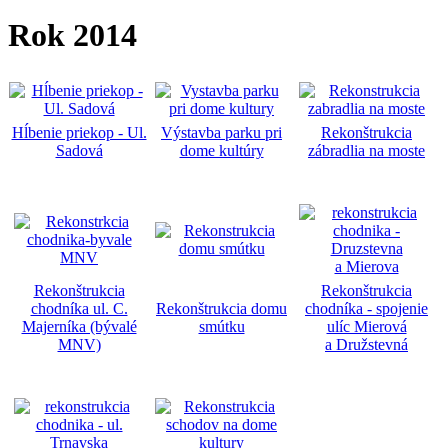
Rok 2014
Hĺbenie priekop - Ul.
Výstavba parku pri
Rekonštrukcia
Sadová
dome kultúry
zábradlia na moste
Rekonštrukcia
Rekonštrukcia
chodníka ul. C.
Rekonštrukcia domu
chodníka - spojenie
Majerníka (bývalé
smútku
ulíc Mierová
MNV)
a Družstevná