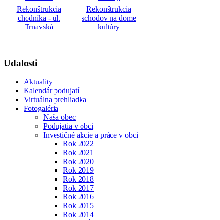
Rekonštrukcia
Rekonštrukcia
chodníka - ul.
schodov na dome
Trnavská
kultúry
Udalosti
Aktuality
Kalendár podujatí
Virtuálna prehliadka
Fotogaléria
Naša obec
Podujatia v obci
Investičné akcie a práce v obci
Rok 2022
Rok 2021
Rok 2020
Rok 2019
Rok 2018
Rok 2017
Rok 2016
Rok 2015
Rok 2014