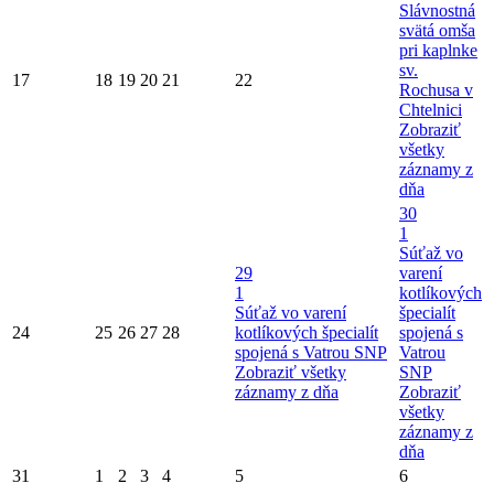
Slávnostná
svätá omša
pri kaplnke
sv.
17
18
19
20
21
22
Rochusa v
Chtelnici
Zobraziť
všetky
záznamy z
dňa
30
1
Súťaž vo
29
varení
1
kotlíkových
Súťaž vo varení
špecialít
24
25
26
27
28
kotlíkových špecialít
spojená s
spojená s Vatrou SNP
Vatrou
Zobraziť všetky
SNP
záznamy z dňa
Zobraziť
všetky
záznamy z
dňa
31
1
2
3
4
5
6