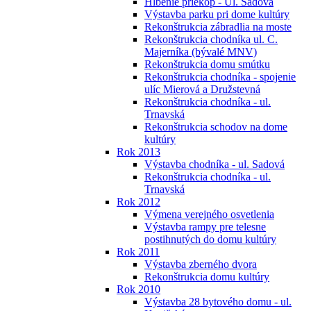
Hĺbenie priekop - Ul. Sadová
Výstavba parku pri dome kultúry
Rekonštrukcia zábradlia na moste
Rekonštrukcia chodníka ul. C.
Majerníka (bývalé MNV)
Rekonštrukcia domu smútku
Rekonštrukcia chodníka - spojenie
ulíc Mierová a Družstevná
Rekonštrukcia chodníka - ul.
Trnavská
Rekonštrukcia schodov na dome
kultúry
Rok 2013
Výstavba chodníka - ul. Sadová
Rekonštrukcia chodníka - ul.
Trnavská
Rok 2012
Výmena verejného osvetlenia
Výstavba rampy pre telesne
postihnutých do domu kultúry
Rok 2011
Výstavba zberného dvora
Rekonštrukcia domu kultúry
Rok 2010
Výstavba 28 bytového domu - ul.