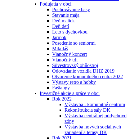
Podujatia v obci
Pochovávanie basy
Stavanie mája
Deň matiek
Deň detí
Leto s dychovkou
Jarmok
Posedenie so seniormi
Mikuláš
Vianočný koncert
Vianočný trh
Silvestrovský ohňostroj
Odovzdanie vozidla DHZ 2019
Otvorenie komunitného centra 2022
Výstavy retro a hobby
Fašiangy
Investičné akcie a práce v obci
Rok 2022
Výstavba - komunitné centrum
Rekonštrukcia sály DK
Výstavba centrálnej oddychovej
zóny
Výstavba nových sociálnych
zariadení a terasy DK
Rok 2021