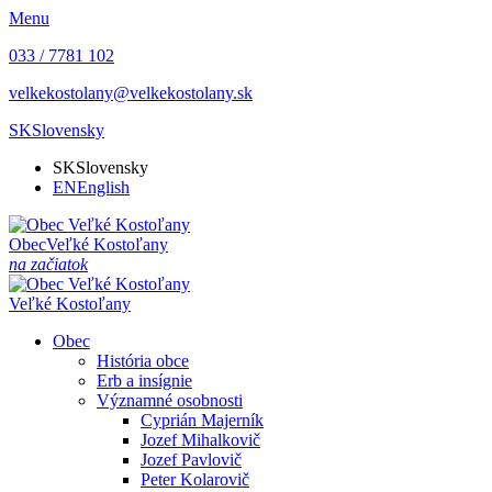
Menu
033 / 7781 102
velkekostolany@velkekostolany.sk
SK
Slovensky
SK
Slovensky
EN
English
Obec
Veľké Kostoľany
na začiatok
Veľké Kostoľany
Obec
História obce
Erb a insígnie
Významné osobnosti
Cyprián Majerník
Jozef Mihalkovič
Jozef Pavlovič
Peter Kolarovič