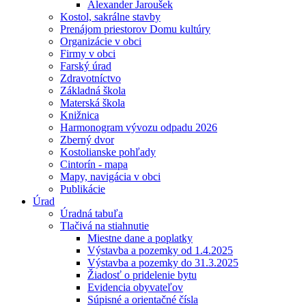
Alexander Jaroušek
Kostol, sakrálne stavby
Prenájom priestorov Domu kultúry
Organizácie v obci
Firmy v obci
Farský úrad
Zdravotníctvo
Základná škola
Materská škola
Knižnica
Harmonogram vývozu odpadu 2026
Zberný dvor
Kostolianske pohľady
Cintorín - mapa
Mapy, navigácia v obci
Publikácie
Úrad
Úradná tabuľa
Tlačivá na stiahnutie
Miestne dane a poplatky
Výstavba a pozemky od 1.4.2025
Výstavba a pozemky do 31.3.2025
Žiadosť o pridelenie bytu
Evidencia obyvateľov
Súpisné a orientačné čísla