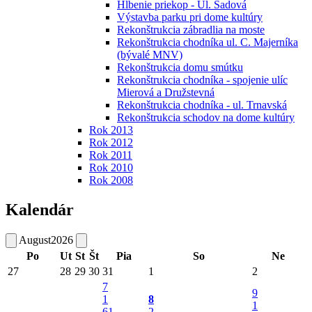
Hĺbenie priekop - Ul. Sadová
Výstavba parku pri dome kultúry
Rekonštrukcia zábradlia na moste
Rekonštrukcia chodníka ul. C. Majerníka
(bývalé MNV)
Rekonštrukcia domu smútku
Rekonštrukcia chodníka - spojenie ulíc
Mierová a Družstevná
Rekonštrukcia chodníka - ul. Trnavská
Rekonštrukcia schodov na dome kultúry
Rok 2013
Rok 2012
Rok 2011
Rok 2010
Rok 2008
Kalendár
August
2026
Po
Ut
St
Št
Pia
So
Ne
27
28
29
30
31
1
2
7
9
1
8
1
61.
2