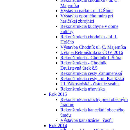
Rekonštrukcia chodníka - ul. C.
Majerníka
Výstavba parku - ul. Ľ.Štúra
Výstavba oporného múra pri
hasičskej zbrojnici
Rekonštrukcia kuchyne v dome
kultúry
Rekonštrukcia chodníka - ul. J.
Holého
Výstavba Chodník ul. C. Majerníka
I. etapa Rekonštrukcia ČOV 2016
Rekonštrukcia - Chodník L.Štúra
Rekonštrukcia - Chodník
Družstevná úsek č.5
Rekonštrukcia cesty Zahumenská
Rekonštrukcia cesty - ul. Kanižská
Ul. Zákostolská - čistenie svahu
Rekonštrukcia trhoviska
Rok 2015
Rekonštrukcia plochy pred obecným
úradom
Rekonštrukcia kancelárií obecného
úradu
Výstavba kanalizácie - časť1
Rok 2014