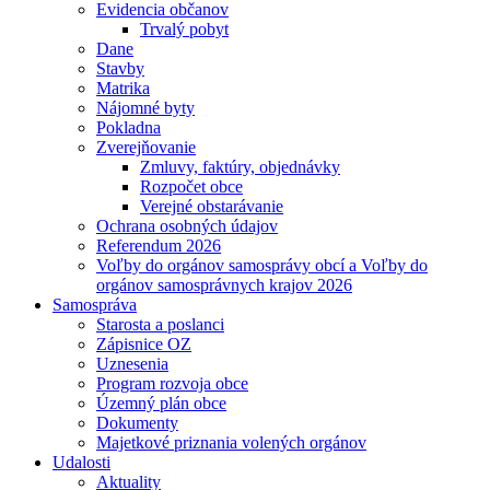
Evidencia občanov
Trvalý pobyt
Dane
Stavby
Matrika
Nájomné byty
Pokladna
Zverejňovanie
Zmluvy, faktúry, objednávky
Rozpočet obce
Verejné obstarávanie
Ochrana osobných údajov
Referendum 2026
Voľby do orgánov samosprávy obcí a Voľby do
orgánov samosprávnych krajov 2026
Samospráva
Starosta a poslanci
Zápisnice OZ
Uznesenia
Program rozvoja obce
Územný plán obce
Dokumenty
Majetkové priznania volených orgánov
Udalosti
Aktuality