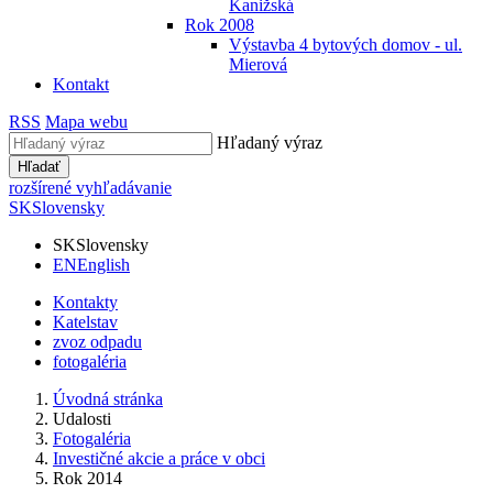
Kanižská
Rok 2008
Výstavba 4 bytových domov - ul.
Mierová
Kontakt
RSS
Mapa webu
Hľadaný výraz
Hľadať
rozšírené vyhľadávanie
SK
Slovensky
SK
Slovensky
EN
English
Kontakty
Katelstav
zvoz odpadu
fotogaléria
Úvodná stránka
Udalosti
Fotogaléria
Investičné akcie a práce v obci
Rok 2014