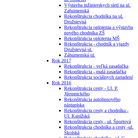
Výstavba inžinierskych sietí na ul.
Zahumenská
Rekonštrukcia chodníka na ul.
Družstevná
Rekonštrukcia oplotenia a výstavba
nového chodníka ZŠ
Rekonštrukcia oplotenia MŠ
Rekonštrukcia - chodník a vjazdy
Družstevná ul.
Záhumenská ul.
Rok 2017
Rekonštrukcia - veľká zasadačka
Rekonštrukcia - malá zasadačka
Rekonštrukcia sociálnych zariadení
Rok 2016
Rekonštrukcia cesty - Ul. P.
Jilemnického
Rekonštrukcia autobusového
nástupiska
Rekonštrukcia cesty a chodníka -
Ul. Kanižská
Rekonštrukcia cesty - ul. Športová
Rekonštrukcia chodníka a cesty -ul.
Školská