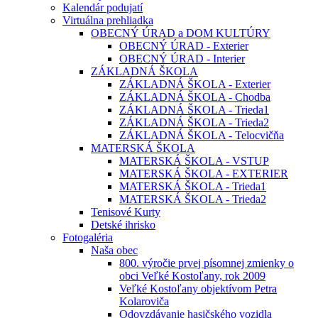
Kalendár podujatí
Virtuálna prehliadka
OBECNÝ ÚRAD a DOM KULTÚRY
OBECNÝ ÚRAD - Exterier
OBECNÝ ÚRAD - Interier
ZÁKLADNÁ ŠKOLA
ZÁKLADNÁ ŠKOLA - Exterier
ZÁKLADNÁ ŠKOLA - Chodba
ZÁKLADNÁ ŠKOLA - Trieda1
ZÁKLADNÁ ŠKOLA - Trieda2
ZÁKLADNÁ ŠKOLA - Telocvičňa
MATERSKÁ ŠKOLA
MATERSKÁ ŠKOLA - VSTUP
MATERSKÁ ŠKOLA - EXTERIER
MATERSKÁ ŠKOLA - Trieda1
MATERSKÁ ŠKOLA - Trieda2
Tenisové Kurty
Detské ihrisko
Fotogaléria
Naša obec
800. výročie prvej písomnej zmienky o
obci Veľké Kostoľany, rok 2009
Veľké Kostoľany objektívom Petra
Kolaroviča
Odovzdávanie hasičského vozidla