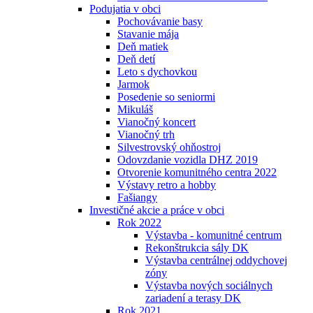
Podujatia v obci
Pochovávanie basy
Stavanie mája
Deň matiek
Deň detí
Leto s dychovkou
Jarmok
Posedenie so seniormi
Mikuláš
Vianočný koncert
Vianočný trh
Silvestrovský ohňostroj
Odovzdanie vozidla DHZ 2019
Otvorenie komunitného centra 2022
Výstavy retro a hobby
Fašiangy
Investičné akcie a práce v obci
Rok 2022
Výstavba - komunitné centrum
Rekonštrukcia sály DK
Výstavba centrálnej oddychovej
zóny
Výstavba nových sociálnych
zariadení a terasy DK
Rok 2021