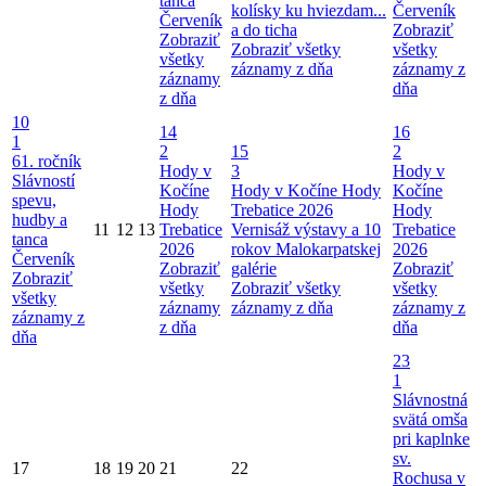
tanca
kolísky ku hviezdam...
Červeník
Červeník
a do ticha
Zobraziť
Zobraziť
Zobraziť všetky
všetky
všetky
záznamy z dňa
záznamy z
záznamy
dňa
z dňa
10
14
16
1
2
15
2
61. ročník
Hody v
3
Hody v
Slávností
Kočíne
Hody v Kočíne
Hody
Kočíne
spevu,
Hody
Trebatice 2026
Hody
hudby a
11
12
13
Trebatice
Vernisáž výstavy a 10
Trebatice
tanca
2026
rokov Malokarpatskej
2026
Červeník
Zobraziť
galérie
Zobraziť
Zobraziť
všetky
Zobraziť všetky
všetky
všetky
záznamy
záznamy z dňa
záznamy z
záznamy z
z dňa
dňa
dňa
23
1
Slávnostná
svätá omša
pri kaplnke
sv.
17
18
19
20
21
22
Rochusa v