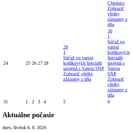
Chtelnici
Zobraziť
všetky
záznamy z
dňa
30
1
Súťaž vo
29
varení
1
kotlíkových
Súťaž vo varení
špecialít
24
25
26
27
28
kotlíkových špecialít
spojená s
spojená s Vatrou SNP
Vatrou
Zobraziť všetky
SNP
záznamy z dňa
Zobraziť
všetky
záznamy z
dňa
31
1
2
3
4
5
6
Aktuálne počasie
dnes, štvrtok 6. 8. 2026