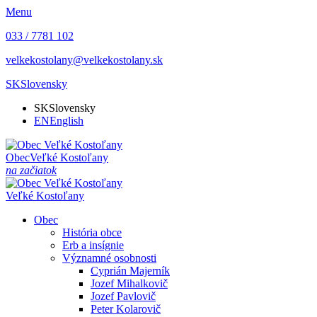
Menu
033 / 7781 102
velkekostolany@velkekostolany.sk
SK
Slovensky
SK
Slovensky
EN
English
Obec
Veľké Kostoľany
na začiatok
Veľké Kostoľany
Obec
História obce
Erb a insígnie
Významné osobnosti
Cyprián Majerník
Jozef Mihalkovič
Jozef Pavlovič
Peter Kolarovič