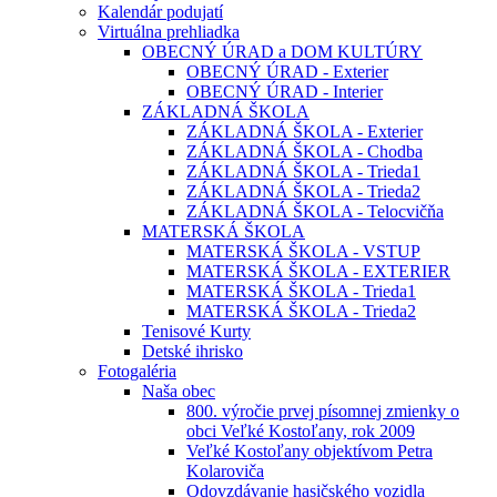
Kalendár podujatí
Virtuálna prehliadka
OBECNÝ ÚRAD a DOM KULTÚRY
OBECNÝ ÚRAD - Exterier
OBECNÝ ÚRAD - Interier
ZÁKLADNÁ ŠKOLA
ZÁKLADNÁ ŠKOLA - Exterier
ZÁKLADNÁ ŠKOLA - Chodba
ZÁKLADNÁ ŠKOLA - Trieda1
ZÁKLADNÁ ŠKOLA - Trieda2
ZÁKLADNÁ ŠKOLA - Telocvičňa
MATERSKÁ ŠKOLA
MATERSKÁ ŠKOLA - VSTUP
MATERSKÁ ŠKOLA - EXTERIER
MATERSKÁ ŠKOLA - Trieda1
MATERSKÁ ŠKOLA - Trieda2
Tenisové Kurty
Detské ihrisko
Fotogaléria
Naša obec
800. výročie prvej písomnej zmienky o
obci Veľké Kostoľany, rok 2009
Veľké Kostoľany objektívom Petra
Kolaroviča
Odovzdávanie hasičského vozidla