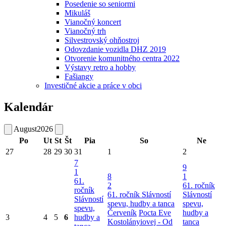
Posedenie so seniormi
Mikuláš
Vianočný koncert
Vianočný trh
Silvestrovský ohňostroj
Odovzdanie vozidla DHZ 2019
Otvorenie komunitného centra 2022
Výstavy retro a hobby
Fašiangy
Investičné akcie a práce v obci
Kalendár
August
2026
Po
Ut
St
Št
Pia
So
Ne
27
28
29
30
31
1
2
7
9
1
8
1
61.
2
61. ročník
ročník
61. ročník Slávností
Slávností
Slávností
spevu, hudby a tanca
spevu,
spevu,
Červeník
Pocta Eve
hudby a
3
4
5
6
hudby a
Kostolányiovej - Od
tanca