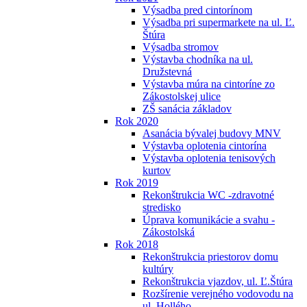
Výsadba pred cintorínom
Výsadba pri supermarkete na ul. Ľ.
Štúra
Výsadba stromov
Výstavba chodníka na ul.
Družstevná
Výstavba múra na cintoríne zo
Zákostolskej ulice
ZŠ sanácia základov
Rok 2020
Asanácia bývalej budovy MNV
Výstavba oplotenia cintorína
Výstavba oplotenia tenisových
kurtov
Rok 2019
Rekonštrukcia WC -zdravotné
stredisko
Úprava komunikácie a svahu -
Zákostolská
Rok 2018
Rekonštrukcia priestorov domu
kultúry
Rekonštrukcia vjazdov, ul. Ľ.Štúra
Rozšírenie verejného vodovodu na
ul. Hollého