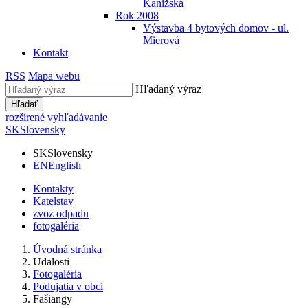
Kanižská
Rok 2008
Výstavba 4 bytových domov - ul.
Mierová
Kontakt
RSS
Mapa webu
Hľadaný výraz
Hľadať
rozšírené vyhľadávanie
SK
Slovensky
SK
Slovensky
EN
English
Kontakty
Katelstav
zvoz odpadu
fotogaléria
Úvodná stránka
Udalosti
Fotogaléria
Podujatia v obci
Fašiangy