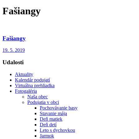
Fašiangy
Fašiangy
19. 5. 2019
Udalosti
Aktuality
Kalendár podujatí
Virtuálna prehliadka
Fotogaléria
Naša obec
Podujatia v obci
Pochovávanie basy
Stavanie mája
Deň matiek
Deň detí
Leto s dychovkou
Jarmok