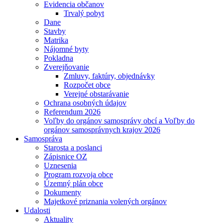
Evidencia občanov
Trvalý pobyt
Dane
Stavby
Matrika
Nájomné byty
Pokladna
Zverejňovanie
Zmluvy, faktúry, objednávky
Rozpočet obce
Verejné obstarávanie
Ochrana osobných údajov
Referendum 2026
Voľby do orgánov samosprávy obcí a Voľby do
orgánov samosprávnych krajov 2026
Samospráva
Starosta a poslanci
Zápisnice OZ
Uznesenia
Program rozvoja obce
Územný plán obce
Dokumenty
Majetkové priznania volených orgánov
Udalosti
Aktuality