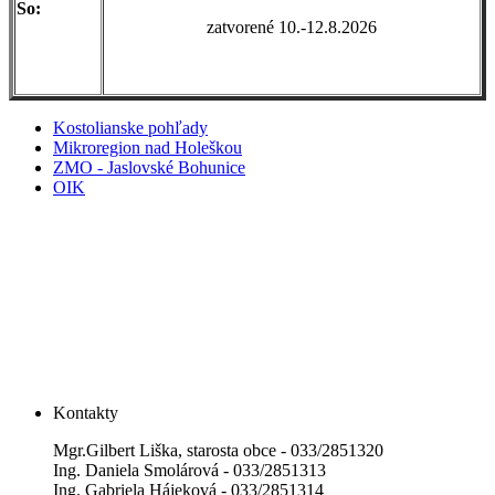
So:
zatvorené 10.-12.8.2026
Kostolianske pohľady
Mikroregion nad Holeškou
ZMO - Jaslovské Bohunice
OIK
Kontakty
Mgr.Gilbert Liška, starosta obce - 033/2851320
Ing. Daniela Smolárová - 033/2851313
Ing. Gabriela Hájeková - 033/2851314