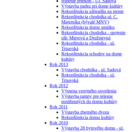
Hĺbenie priekop - Ul. Sadová
Výstavba parku pri dome kultúry
Rekonštrukcia zábradlia na moste
Rekonštrukcia chodníka ul. C.
Majerníka (bývalé MNV)
Rekonštrukcia domu smútku
Rekonštrukcia chodníka - spojenie
ulíc Mierová a Družstevná
Rekonštrukcia chodníka - ul.
Trnavská
Rekonštrukcia schodov na dome
kultúry
Rok 2013
Výstavba chodníka - ul. Sadová
Rekonštrukcia chodníka - ul.
Trnavská
Rok 2012
Výmena verejného osvetlenia
Výstavba rampy pre telesne
postihnutých do domu kultúry
Rok 2011
Výstavba zberného dvora
Rekonštrukcia domu kultúry
Rok 2010
Výstavba 28 bytového domu - ul.