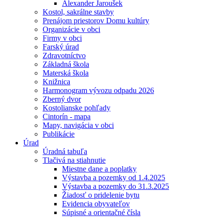
Alexander Jaroušek
Kostol, sakrálne stavby
Prenájom priestorov Domu kultúry
Organizácie v obci
Firmy v obci
Farský úrad
Zdravotníctvo
Základná škola
Materská škola
Knižnica
Harmonogram vývozu odpadu 2026
Zberný dvor
Kostolianske pohľady
Cintorín - mapa
Mapy, navigácia v obci
Publikácie
Úrad
Úradná tabuľa
Tlačivá na stiahnutie
Miestne dane a poplatky
Výstavba a pozemky od 1.4.2025
Výstavba a pozemky do 31.3.2025
Žiadosť o pridelenie bytu
Evidencia obyvateľov
Súpisné a orientačné čísla