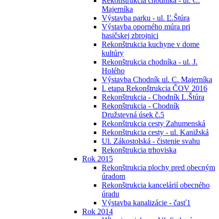
Rekonštrukcia chodníka - ul. C.
Majerníka
Výstavba parku - ul. Ľ.Štúra
Výstavba oporného múra pri
hasičskej zbrojnici
Rekonštrukcia kuchyne v dome
kultúry
Rekonštrukcia chodníka - ul. J.
Holého
Výstavba Chodník ul. C. Majerníka
I. etapa Rekonštrukcia ČOV 2016
Rekonštrukcia - Chodník L.Štúra
Rekonštrukcia - Chodník
Družstevná úsek č.5
Rekonštrukcia cesty Zahumenská
Rekonštrukcia cesty - ul. Kanižská
Ul. Zákostolská - čistenie svahu
Rekonštrukcia trhoviska
Rok 2015
Rekonštrukcia plochy pred obecným
úradom
Rekonštrukcia kancelárií obecného
úradu
Výstavba kanalizácie - časť1
Rok 2014