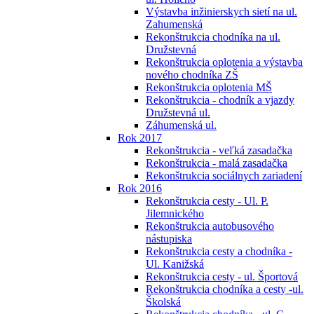
Výstavba inžinierskych sietí na ul.
Zahumenská
Rekonštrukcia chodníka na ul.
Družstevná
Rekonštrukcia oplotenia a výstavba
nového chodníka ZŠ
Rekonštrukcia oplotenia MŠ
Rekonštrukcia - chodník a vjazdy
Družstevná ul.
Záhumenská ul.
Rok 2017
Rekonštrukcia - veľká zasadačka
Rekonštrukcia - malá zasadačka
Rekonštrukcia sociálnych zariadení
Rok 2016
Rekonštrukcia cesty - Ul. P.
Jilemnického
Rekonštrukcia autobusového
nástupiska
Rekonštrukcia cesty a chodníka -
Ul. Kanižská
Rekonštrukcia cesty - ul. Športová
Rekonštrukcia chodníka a cesty -ul.
Školská