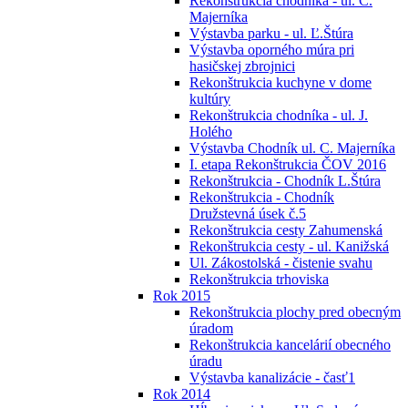
Rekonštrukcia chodníka - ul. C.
Majerníka
Výstavba parku - ul. Ľ.Štúra
Výstavba oporného múra pri
hasičskej zbrojnici
Rekonštrukcia kuchyne v dome
kultúry
Rekonštrukcia chodníka - ul. J.
Holého
Výstavba Chodník ul. C. Majerníka
I. etapa Rekonštrukcia ČOV 2016
Rekonštrukcia - Chodník L.Štúra
Rekonštrukcia - Chodník
Družstevná úsek č.5
Rekonštrukcia cesty Zahumenská
Rekonštrukcia cesty - ul. Kanižská
Ul. Zákostolská - čistenie svahu
Rekonštrukcia trhoviska
Rok 2015
Rekonštrukcia plochy pred obecným
úradom
Rekonštrukcia kancelárií obecného
úradu
Výstavba kanalizácie - časť1
Rok 2014