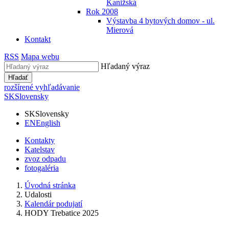
Kanižská
Rok 2008
Výstavba 4 bytových domov - ul.
Mierová
Kontakt
RSS
Mapa webu
Hľadaný výraz
Hľadať
rozšírené vyhľadávanie
SK
Slovensky
SK
Slovensky
EN
English
Kontakty
Katelstav
zvoz odpadu
fotogaléria
Úvodná stránka
Udalosti
Kalendár podujatí
HODY Trebatice 2025