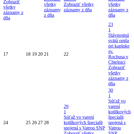
Zobraziť
všetky
Zobraziť všetky
všetky
všetky
záznamy
záznamy z dňa
záznamy z
záznamy z
z dňa
dňa
dňa
23
1
Slávnostná
svätá omša
pri kaplnke
sv.
17
18
19
20
21
22
Rochusa v
Chtelnici
Zobraziť
všetky
záznamy z
dňa
30
1
Súťaž vo
29
varení
1
kotlíkových
Súťaž vo varení
špecialít
24
25
26
27
28
kotlíkových špecialít
spojená s
spojená s Vatrou SNP
Vatrou
Zobraziť všetky
SNP