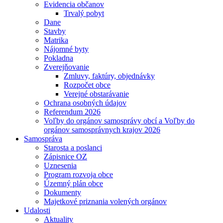
Evidencia občanov
Trvalý pobyt
Dane
Stavby
Matrika
Nájomné byty
Pokladna
Zverejňovanie
Zmluvy, faktúry, objednávky
Rozpočet obce
Verejné obstarávanie
Ochrana osobných údajov
Referendum 2026
Voľby do orgánov samosprávy obcí a Voľby do
orgánov samosprávnych krajov 2026
Samospráva
Starosta a poslanci
Zápisnice OZ
Uznesenia
Program rozvoja obce
Územný plán obce
Dokumenty
Majetkové priznania volených orgánov
Udalosti
Aktuality