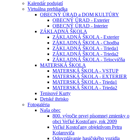
Kalendár podujatí
Virtuálna prehliadka
OBECNÝ ÚRAD a DOM KULTÚRY
OBECNÝ ÚRAD - Exterier
OBECNÝ ÚRAD - Interier
ZÁKLADNÁ ŠKOLA
ZÁKLADNÁ ŠKOLA - Exterier
ZÁKLADNÁ ŠKOLA - Chodba
ZÁKLADNÁ ŠKOLA - Trieda1
ZÁKLADNÁ ŠKOLA - Trieda2
ZÁKLADNÁ ŠKOLA - Telocvičňa
MATERSKÁ ŠKOLA
MATERSKÁ ŠKOLA - VSTUP
MATERSKÁ ŠKOLA - EXTERIER
MATERSKÁ ŠKOLA - Trieda1
MATERSKÁ ŠKOLA - Trieda2
Tenisové Kurty
Detské ihrisko
Fotogaléria
Naša obec
800. výročie prvej písomnej zmienky o
obci Veľké Kostoľany, rok 2009
Veľké Kostoľany objektívom Petra
Kolaroviča
Odovzdávanie hasičského vozidla