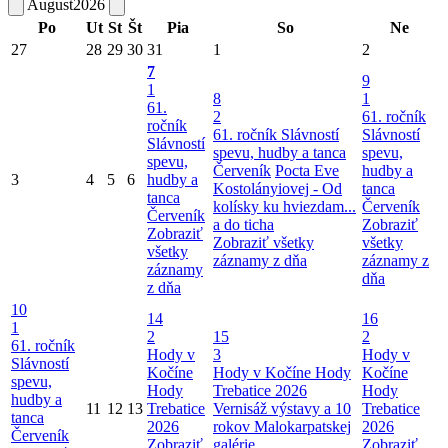
August
2026
Po
Ut
St
Št
Pia
So
Ne
27
28
29
30
31
1
2
7
9
1
8
1
61.
2
61. ročník
ročník
61. ročník Slávností
Slávností
Slávností
spevu, hudby a tanca
spevu,
spevu,
Červeník
Pocta Eve
hudby a
3
4
5
6
hudby a
Kostolányiovej - Od
tanca
tanca
kolísky ku hviezdam...
Červeník
Červeník
a do ticha
Zobraziť
Zobraziť
Zobraziť všetky
všetky
všetky
záznamy z dňa
záznamy z
záznamy
dňa
z dňa
10
14
16
1
2
15
2
61. ročník
Hody v
3
Hody v
Slávností
Kočíne
Hody v Kočíne
Hody
Kočíne
spevu,
Hody
Trebatice 2026
Hody
hudby a
11
12
13
Trebatice
Vernisáž výstavy a 10
Trebatice
tanca
2026
rokov Malokarpatskej
2026
Červeník
Zobraziť
galérie
Zobraziť