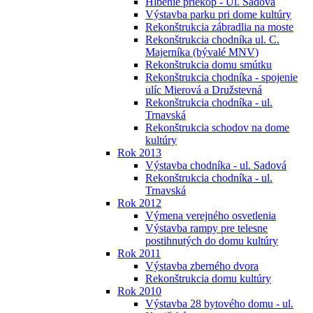
Hĺbenie priekop - Ul. Sadová
Výstavba parku pri dome kultúry
Rekonštrukcia zábradlia na moste
Rekonštrukcia chodníka ul. C.
Majerníka (bývalé MNV)
Rekonštrukcia domu smútku
Rekonštrukcia chodníka - spojenie
ulíc Mierová a Družstevná
Rekonštrukcia chodníka - ul.
Trnavská
Rekonštrukcia schodov na dome
kultúry
Rok 2013
Výstavba chodníka - ul. Sadová
Rekonštrukcia chodníka - ul.
Trnavská
Rok 2012
Výmena verejného osvetlenia
Výstavba rampy pre telesne
postihnutých do domu kultúry
Rok 2011
Výstavba zberného dvora
Rekonštrukcia domu kultúry
Rok 2010
Výstavba 28 bytového domu - ul.