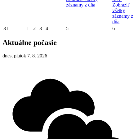
záznamy z dňa
Zobraziť
všetky
záznamy z
dňa
31
1
2
3
4
5
6
Aktuálne počasie
dnes, piatok 7. 8. 2026