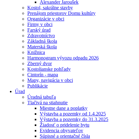
Alexander Jaroušek
Kostol, sakrálne stavby
Prenájom priestorov Domu kultúry
Organizácie v obci
Firmy v obci
Farský úrad
Zdravotníctvo
Základná škola
Materská škola
Knižnica
Harmonogram vývozu odpadu 2026
Zberný dvor
Kostolianske pohľady
Cintorín - mapa
Mapy, navigácia v obci
Publikácie
Úrad
Úradná tabuľa
Tlačivá na stiahnutie
Miestne dane a poplatky
Výstavba a pozemky od 1.4.2025
Výstavba a pozemky do 31.3.2025
Žiadosť o pridelenie bytu
Evidencia obyvateľov
Súpisné a orientačné čísla