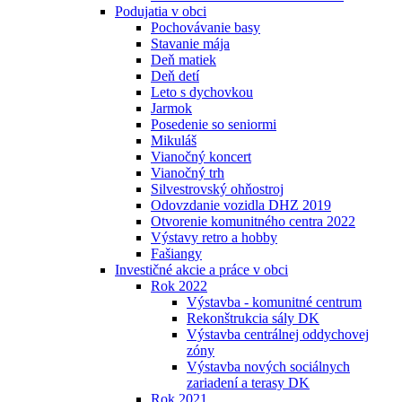
Podujatia v obci
Pochovávanie basy
Stavanie mája
Deň matiek
Deň detí
Leto s dychovkou
Jarmok
Posedenie so seniormi
Mikuláš
Vianočný koncert
Vianočný trh
Silvestrovský ohňostroj
Odovzdanie vozidla DHZ 2019
Otvorenie komunitného centra 2022
Výstavy retro a hobby
Fašiangy
Investičné akcie a práce v obci
Rok 2022
Výstavba - komunitné centrum
Rekonštrukcia sály DK
Výstavba centrálnej oddychovej
zóny
Výstavba nových sociálnych
zariadení a terasy DK
Rok 2021