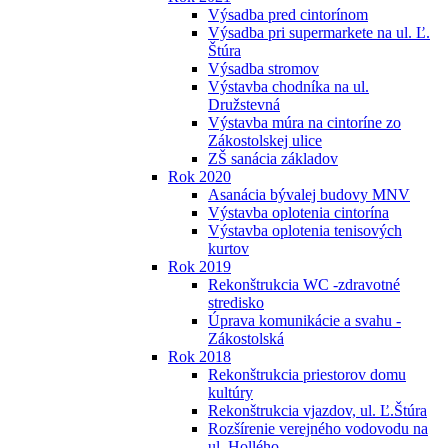
Výsadba pred cintorínom
Výsadba pri supermarkete na ul. Ľ.
Štúra
Výsadba stromov
Výstavba chodníka na ul.
Družstevná
Výstavba múra na cintoríne zo
Zákostolskej ulice
ZŠ sanácia základov
Rok 2020
Asanácia bývalej budovy MNV
Výstavba oplotenia cintorína
Výstavba oplotenia tenisových
kurtov
Rok 2019
Rekonštrukcia WC -zdravotné
stredisko
Úprava komunikácie a svahu -
Zákostolská
Rok 2018
Rekonštrukcia priestorov domu
kultúry
Rekonštrukcia vjazdov, ul. Ľ.Štúra
Rozšírenie verejného vodovodu na
ul. Hollého