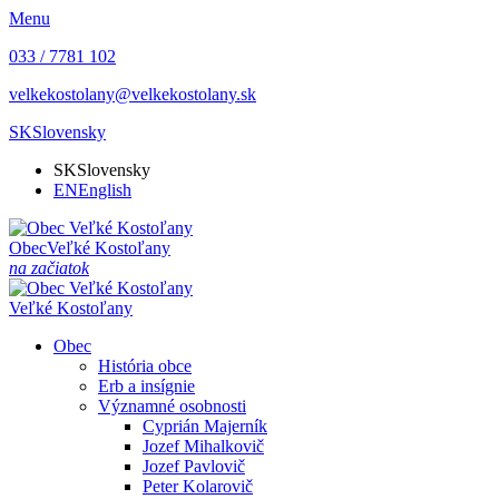
Menu
033 / 7781 102
velkekostolany@velkekostolany.sk
SK
Slovensky
SK
Slovensky
EN
English
Obec
Veľké Kostoľany
na začiatok
Veľké Kostoľany
Obec
História obce
Erb a insígnie
Významné osobnosti
Cyprián Majerník
Jozef Mihalkovič
Jozef Pavlovič
Peter Kolarovič