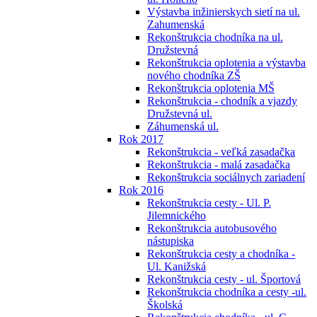
Výstavba inžinierskych sietí na ul.
Zahumenská
Rekonštrukcia chodníka na ul.
Družstevná
Rekonštrukcia oplotenia a výstavba
nového chodníka ZŠ
Rekonštrukcia oplotenia MŠ
Rekonštrukcia - chodník a vjazdy
Družstevná ul.
Záhumenská ul.
Rok 2017
Rekonštrukcia - veľká zasadačka
Rekonštrukcia - malá zasadačka
Rekonštrukcia sociálnych zariadení
Rok 2016
Rekonštrukcia cesty - Ul. P.
Jilemnického
Rekonštrukcia autobusového
nástupiska
Rekonštrukcia cesty a chodníka -
Ul. Kanižská
Rekonštrukcia cesty - ul. Športová
Rekonštrukcia chodníka a cesty -ul.
Školská