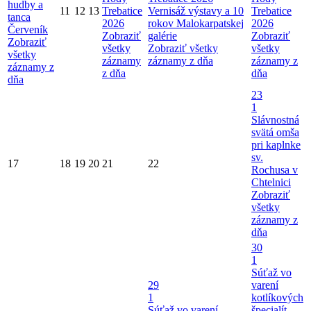
hudby a
11
12
13
Trebatice
Vernisáž výstavy a 10
Trebatice
tanca
2026
rokov Malokarpatskej
2026
Červeník
Zobraziť
galérie
Zobraziť
Zobraziť
všetky
Zobraziť všetky
všetky
všetky
záznamy
záznamy z dňa
záznamy z
záznamy z
z dňa
dňa
dňa
23
1
Slávnostná
svätá omša
pri kaplnke
sv.
17
18
19
20
21
22
Rochusa v
Chtelnici
Zobraziť
všetky
záznamy z
dňa
30
1
Súťaž vo
29
varení
1
kotlíkových
Súťaž vo varení
špecialít