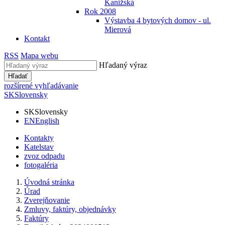
Kanižská
Rok 2008
Výstavba 4 bytových domov - ul.
Mierová
Kontakt
RSS
Mapa webu
Hľadaný výraz
Hľadať
rozšírené vyhľadávanie
SK
Slovensky
SK
Slovensky
EN
English
Kontakty
Katelstav
zvoz odpadu
fotogaléria
Úvodná stránka
Úrad
Zverejňovanie
Zmluvy, faktúry, objednávky
Faktúry