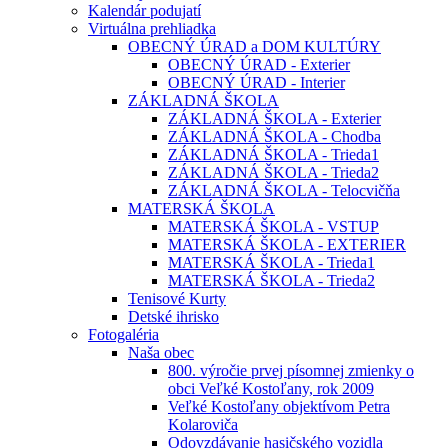
Kalendár podujatí
Virtuálna prehliadka
OBECNÝ ÚRAD a DOM KULTÚRY
OBECNÝ ÚRAD - Exterier
OBECNÝ ÚRAD - Interier
ZÁKLADNÁ ŠKOLA
ZÁKLADNÁ ŠKOLA - Exterier
ZÁKLADNÁ ŠKOLA - Chodba
ZÁKLADNÁ ŠKOLA - Trieda1
ZÁKLADNÁ ŠKOLA - Trieda2
ZÁKLADNÁ ŠKOLA - Telocvičňa
MATERSKÁ ŠKOLA
MATERSKÁ ŠKOLA - VSTUP
MATERSKÁ ŠKOLA - EXTERIER
MATERSKÁ ŠKOLA - Trieda1
MATERSKÁ ŠKOLA - Trieda2
Tenisové Kurty
Detské ihrisko
Fotogaléria
Naša obec
800. výročie prvej písomnej zmienky o
obci Veľké Kostoľany, rok 2009
Veľké Kostoľany objektívom Petra
Kolaroviča
Odovzdávanie hasičského vozidla