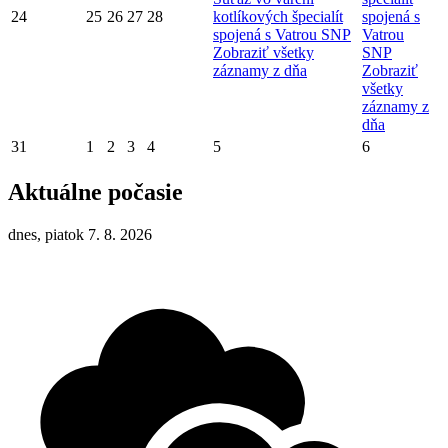
24
25
26
27
28
kotlíkových špecialít
spojená s
spojená s Vatrou SNP
Vatrou
Zobraziť všetky
SNP
záznamy z dňa
Zobraziť
všetky
záznamy z
dňa
31
1
2
3
4
5
6
Aktuálne počasie
dnes, piatok 7. 8. 2026