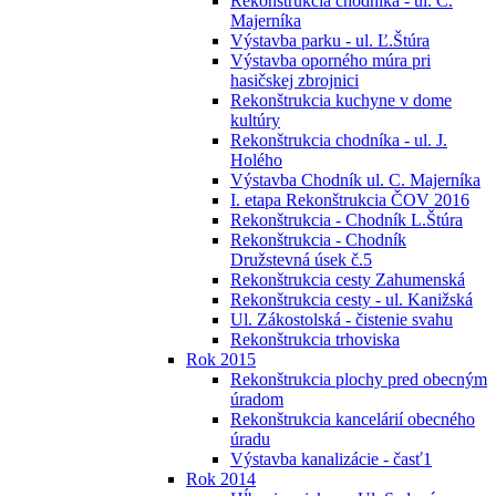
Rekonštrukcia chodníka - ul. C.
Majerníka
Výstavba parku - ul. Ľ.Štúra
Výstavba oporného múra pri
hasičskej zbrojnici
Rekonštrukcia kuchyne v dome
kultúry
Rekonštrukcia chodníka - ul. J.
Holého
Výstavba Chodník ul. C. Majerníka
I. etapa Rekonštrukcia ČOV 2016
Rekonštrukcia - Chodník L.Štúra
Rekonštrukcia - Chodník
Družstevná úsek č.5
Rekonštrukcia cesty Zahumenská
Rekonštrukcia cesty - ul. Kanižská
Ul. Zákostolská - čistenie svahu
Rekonštrukcia trhoviska
Rok 2015
Rekonštrukcia plochy pred obecným
úradom
Rekonštrukcia kancelárií obecného
úradu
Výstavba kanalizácie - časť1
Rok 2014