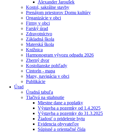
Alexander Jaroušek
Kostol, sakrálne stavby
Prenájom priestorov Domu kultúry
Organizácie v obci
Firmy v obci
Farský úrad
Zdravotníctvo
Základná škola
Materská škola
Knižnica
Harmonogram vývozu odpadu 2026
Zberný dvor
Kostolianske pohľady
Cintorín - mapa
Mapy, navigácia v obci
Publikácie
Úrad
Úradná tabuľa
Tlačivá na stiahnutie
Miestne dane a poplatky
Výstavba a pozemky od 1.4.2025
Výstavba a pozemky do 31.3.2025
Žiadosť o pridelenie bytu
Evidencia obyvateľov
Súpisné a orientačné čísla