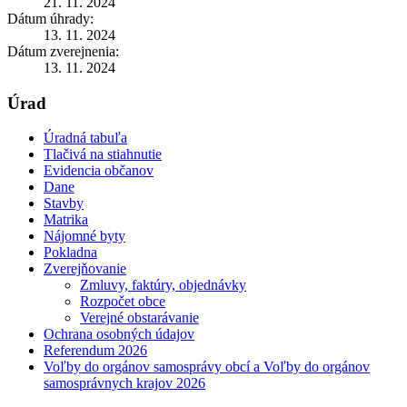
21. 11. 2024
Dátum úhrady:
13. 11. 2024
Dátum zverejnenia:
13. 11. 2024
Úrad
Úradná tabuľa
Tlačivá na stiahnutie
Evidencia občanov
Dane
Stavby
Matrika
Nájomné byty
Pokladna
Zverejňovanie
Zmluvy, faktúry, objednávky
Rozpočet obce
Verejné obstarávanie
Ochrana osobných údajov
Referendum 2026
Voľby do orgánov samosprávy obcí a Voľby do orgánov
samosprávnych krajov 2026