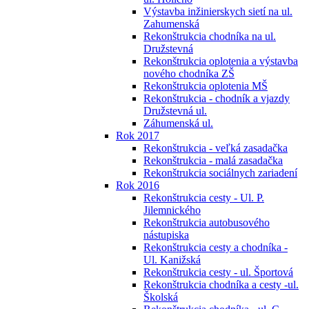
Výstavba inžinierskych sietí na ul.
Zahumenská
Rekonštrukcia chodníka na ul.
Družstevná
Rekonštrukcia oplotenia a výstavba
nového chodníka ZŠ
Rekonštrukcia oplotenia MŠ
Rekonštrukcia - chodník a vjazdy
Družstevná ul.
Záhumenská ul.
Rok 2017
Rekonštrukcia - veľká zasadačka
Rekonštrukcia - malá zasadačka
Rekonštrukcia sociálnych zariadení
Rok 2016
Rekonštrukcia cesty - Ul. P.
Jilemnického
Rekonštrukcia autobusového
nástupiska
Rekonštrukcia cesty a chodníka -
Ul. Kanižská
Rekonštrukcia cesty - ul. Športová
Rekonštrukcia chodníka a cesty -ul.
Školská