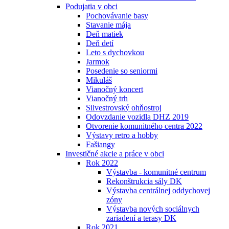
Podujatia v obci
Pochovávanie basy
Stavanie mája
Deň matiek
Deň detí
Leto s dychovkou
Jarmok
Posedenie so seniormi
Mikuláš
Vianočný koncert
Vianočný trh
Silvestrovský ohňostroj
Odovzdanie vozidla DHZ 2019
Otvorenie komunitného centra 2022
Výstavy retro a hobby
Fašiangy
Investičné akcie a práce v obci
Rok 2022
Výstavba - komunitné centrum
Rekonštrukcia sály DK
Výstavba centrálnej oddychovej
zóny
Výstavba nových sociálnych
zariadení a terasy DK
Rok 2021