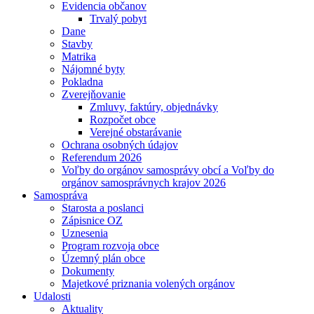
Evidencia občanov
Trvalý pobyt
Dane
Stavby
Matrika
Nájomné byty
Pokladna
Zverejňovanie
Zmluvy, faktúry, objednávky
Rozpočet obce
Verejné obstarávanie
Ochrana osobných údajov
Referendum 2026
Voľby do orgánov samosprávy obcí a Voľby do
orgánov samosprávnych krajov 2026
Samospráva
Starosta a poslanci
Zápisnice OZ
Uznesenia
Program rozvoja obce
Územný plán obce
Dokumenty
Majetkové priznania volených orgánov
Udalosti
Aktuality