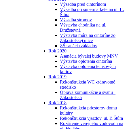
Výsadba pred cintorínom
Výsadba pri supermarkete na ul. Ľ.
Štúra
Výsadba stromov
Výstavba chodníka na ul.
Družstevná
Výstavba múra na cintoríne zo
Zákostolskej ulice
ZŠ sanácia základov
Rok 2020
Asanácia bývalej budovy MNV
Výstavba oplotenia cintorína
Výstavba oplotenia tenisových
kurtov
Rok 2019
Rekonštrukcia WC -zdravotné
stredisko
Úprava komunikácie a svahu -
Zákostolská
Rok 2018
Rekonštrukcia priestorov domu
kultúry
Rekonštrukcia vjazdov, ul. Ľ.Štúra
Rozšírenie verejného vodovodu na
ul. Hollého