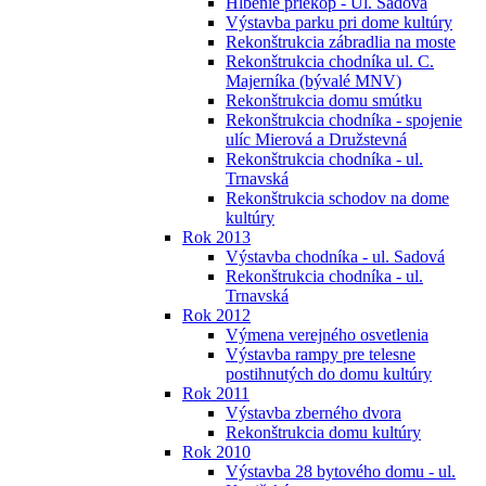
Hĺbenie priekop - Ul. Sadová
Výstavba parku pri dome kultúry
Rekonštrukcia zábradlia na moste
Rekonštrukcia chodníka ul. C.
Majerníka (bývalé MNV)
Rekonštrukcia domu smútku
Rekonštrukcia chodníka - spojenie
ulíc Mierová a Družstevná
Rekonštrukcia chodníka - ul.
Trnavská
Rekonštrukcia schodov na dome
kultúry
Rok 2013
Výstavba chodníka - ul. Sadová
Rekonštrukcia chodníka - ul.
Trnavská
Rok 2012
Výmena verejného osvetlenia
Výstavba rampy pre telesne
postihnutých do domu kultúry
Rok 2011
Výstavba zberného dvora
Rekonštrukcia domu kultúry
Rok 2010
Výstavba 28 bytového domu - ul.