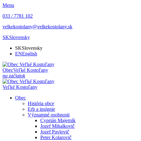
Menu
033 / 7781 102
velkekostolany@velkekostolany.sk
SK
Slovensky
SK
Slovensky
EN
English
Obec
Veľké Kostoľany
na začiatok
Veľké Kostoľany
Obec
História obce
Erb a insígnie
Významné osobnosti
Cyprián Majerník
Jozef Mihalkovič
Jozef Pavlovič
Peter Kolarovič