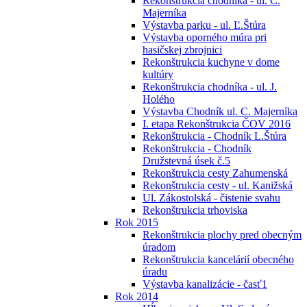
Rekonštrukcia chodníka - ul. C.
Majerníka
Výstavba parku - ul. Ľ.Štúra
Výstavba oporného múra pri
hasičskej zbrojnici
Rekonštrukcia kuchyne v dome
kultúry
Rekonštrukcia chodníka - ul. J.
Holého
Výstavba Chodník ul. C. Majerníka
I. etapa Rekonštrukcia ČOV 2016
Rekonštrukcia - Chodník L.Štúra
Rekonštrukcia - Chodník
Družstevná úsek č.5
Rekonštrukcia cesty Zahumenská
Rekonštrukcia cesty - ul. Kanižská
Ul. Zákostolská - čistenie svahu
Rekonštrukcia trhoviska
Rok 2015
Rekonštrukcia plochy pred obecným
úradom
Rekonštrukcia kancelárií obecného
úradu
Výstavba kanalizácie - časť1
Rok 2014