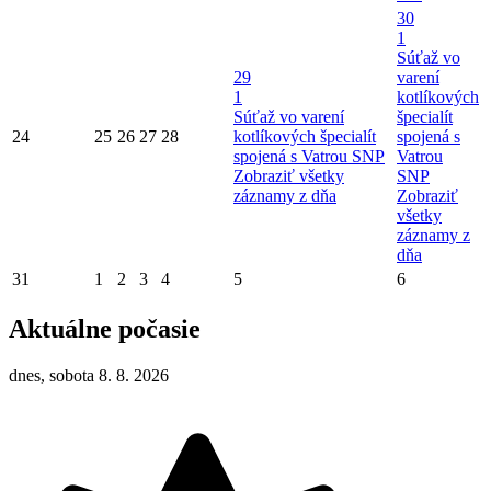
30
1
Súťaž vo
29
varení
1
kotlíkových
Súťaž vo varení
špecialít
24
25
26
27
28
kotlíkových špecialít
spojená s
spojená s Vatrou SNP
Vatrou
Zobraziť všetky
SNP
záznamy z dňa
Zobraziť
všetky
záznamy z
dňa
31
1
2
3
4
5
6
Aktuálne počasie
dnes, sobota 8. 8. 2026