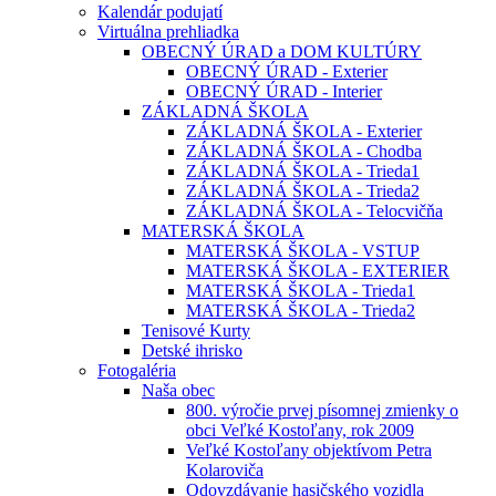
Kalendár podujatí
Virtuálna prehliadka
OBECNÝ ÚRAD a DOM KULTÚRY
OBECNÝ ÚRAD - Exterier
OBECNÝ ÚRAD - Interier
ZÁKLADNÁ ŠKOLA
ZÁKLADNÁ ŠKOLA - Exterier
ZÁKLADNÁ ŠKOLA - Chodba
ZÁKLADNÁ ŠKOLA - Trieda1
ZÁKLADNÁ ŠKOLA - Trieda2
ZÁKLADNÁ ŠKOLA - Telocvičňa
MATERSKÁ ŠKOLA
MATERSKÁ ŠKOLA - VSTUP
MATERSKÁ ŠKOLA - EXTERIER
MATERSKÁ ŠKOLA - Trieda1
MATERSKÁ ŠKOLA - Trieda2
Tenisové Kurty
Detské ihrisko
Fotogaléria
Naša obec
800. výročie prvej písomnej zmienky o
obci Veľké Kostoľany, rok 2009
Veľké Kostoľany objektívom Petra
Kolaroviča
Odovzdávanie hasičského vozidla