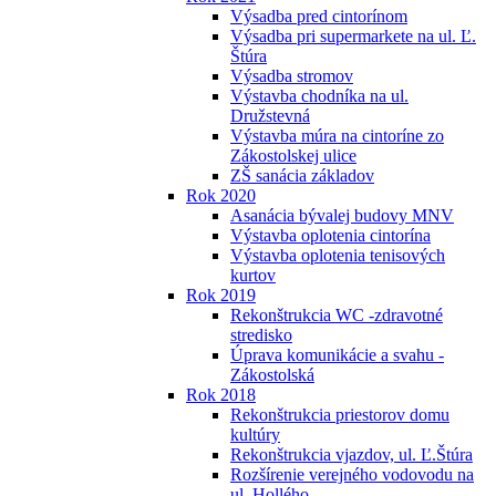
Výsadba pred cintorínom
Výsadba pri supermarkete na ul. Ľ.
Štúra
Výsadba stromov
Výstavba chodníka na ul.
Družstevná
Výstavba múra na cintoríne zo
Zákostolskej ulice
ZŠ sanácia základov
Rok 2020
Asanácia bývalej budovy MNV
Výstavba oplotenia cintorína
Výstavba oplotenia tenisových
kurtov
Rok 2019
Rekonštrukcia WC -zdravotné
stredisko
Úprava komunikácie a svahu -
Zákostolská
Rok 2018
Rekonštrukcia priestorov domu
kultúry
Rekonštrukcia vjazdov, ul. Ľ.Štúra
Rozšírenie verejného vodovodu na
ul. Hollého