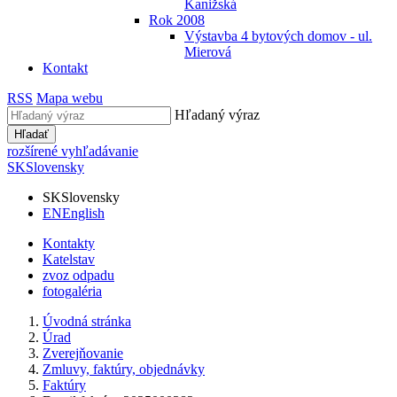
Kanižská
Rok 2008
Výstavba 4 bytových domov - ul.
Mierová
Kontakt
RSS
Mapa webu
Hľadaný výraz
Hľadať
rozšírené vyhľadávanie
SK
Slovensky
SK
Slovensky
EN
English
Kontakty
Katelstav
zvoz odpadu
fotogaléria
Úvodná stránka
Úrad
Zverejňovanie
Zmluvy, faktúry, objednávky
Faktúry