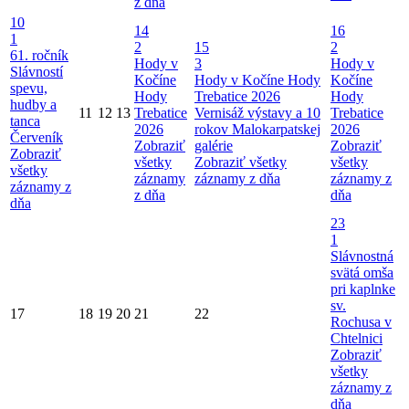
z dňa
10
14
16
1
2
15
2
61. ročník
Hody v
3
Hody v
Slávností
Kočíne
Hody v Kočíne
Hody
Kočíne
spevu,
Hody
Trebatice 2026
Hody
hudby a
11
12
13
Trebatice
Vernisáž výstavy a 10
Trebatice
tanca
2026
rokov Malokarpatskej
2026
Červeník
Zobraziť
galérie
Zobraziť
Zobraziť
všetky
Zobraziť všetky
všetky
všetky
záznamy
záznamy z dňa
záznamy z
záznamy z
z dňa
dňa
dňa
23
1
Slávnostná
svätá omša
pri kaplnke
sv.
17
18
19
20
21
22
Rochusa v
Chtelnici
Zobraziť
všetky
záznamy z
dňa