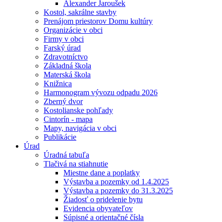
Alexander Jaroušek
Kostol, sakrálne stavby
Prenájom priestorov Domu kultúry
Organizácie v obci
Firmy v obci
Farský úrad
Zdravotníctvo
Základná škola
Materská škola
Knižnica
Harmonogram vývozu odpadu 2026
Zberný dvor
Kostolianske pohľady
Cintorín - mapa
Mapy, navigácia v obci
Publikácie
Úrad
Úradná tabuľa
Tlačivá na stiahnutie
Miestne dane a poplatky
Výstavba a pozemky od 1.4.2025
Výstavba a pozemky do 31.3.2025
Žiadosť o pridelenie bytu
Evidencia obyvateľov
Súpisné a orientačné čísla