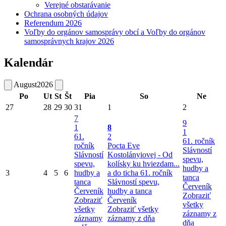
Verejné obstarávanie
Ochrana osobných údajov
Referendum 2026
Voľby do orgánov samosprávy obcí a Voľby do orgánov
samosprávnych krajov 2026
Kalendár
August
2026
Po
Ut
St
Št
Pia
So
Ne
27
28
29
30
31
1
2
7
9
1
8
1
61.
2
61. ročník
ročník
Pocta Eve
Slávností
Slávností
Kostolányiovej - Od
spevu,
spevu,
kolísky ku hviezdam...
hudby a
3
4
5
6
hudby a
a do ticha
61. ročník
tanca
tanca
Slávností spevu,
Červeník
Červeník
hudby a tanca
Zobraziť
Zobraziť
Červeník
všetky
všetky
Zobraziť všetky
záznamy z
záznamy
záznamy z dňa
dňa