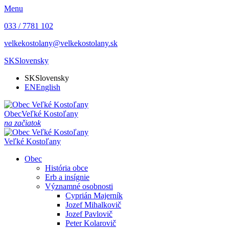
Menu
033 / 7781 102
velkekostolany@velkekostolany.sk
SK
Slovensky
SK
Slovensky
EN
English
Obec
Veľké Kostoľany
na začiatok
Veľké Kostoľany
Obec
História obce
Erb a insígnie
Významné osobnosti
Cyprián Majerník
Jozef Mihalkovič
Jozef Pavlovič
Peter Kolarovič