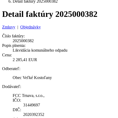
Detail faktúry 2025000382
Detail faktúry 2025000382
Zmluvy
|
Objednávky
Číslo faktúry:
2025000382
Popis plnenia:
Likvidácia komunálneho odpadu
Cena:
2 285,41 EUR
Odberateľ:
Obec Veľké Kostoľany
Dodávateľ:
FCC Trnava, s.r.o.,
IČO:
31449697
DIČ:
2020392352