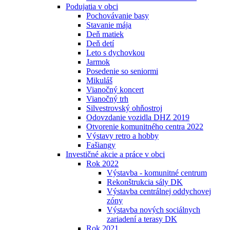
Podujatia v obci
Pochovávanie basy
Stavanie mája
Deň matiek
Deň detí
Leto s dychovkou
Jarmok
Posedenie so seniormi
Mikuláš
Vianočný koncert
Vianočný trh
Silvestrovský ohňostroj
Odovzdanie vozidla DHZ 2019
Otvorenie komunitného centra 2022
Výstavy retro a hobby
Fašiangy
Investičné akcie a práce v obci
Rok 2022
Výstavba - komunitné centrum
Rekonštrukcia sály DK
Výstavba centrálnej oddychovej
zóny
Výstavba nových sociálnych
zariadení a terasy DK
Rok 2021