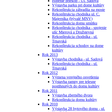
Hĺbenie priekop - Ul. Sadová
Výstavba parku pri dome kultúry
Rekonštrukcia zábradlia na moste
Rekonštrukcia chodníka ul. C.
Majerníka (bývalé MNV)
Rekonštrukcia domu smútku
Rekonštrukcia chodníka - spojenie
ulíc Mierová a Družstevná
Rekonštrukcia chodníka - ul.
Trnavská
Rekonštrukcia schodov na dome
kultúry
Rok 2013
Výstavba chodníka - ul. Sadová
Rekonštrukcia chodníka - ul.
Trnavská
Rok 2012
Výmena verejného osvetlenia
Výstavba rampy pre telesne
postihnutých do domu kultúry
Rok 2011
Výstavba zberného dvora
Rekonštrukcia domu kultúry
Rok 2010
Výstavba 28 bytového domu - ul.