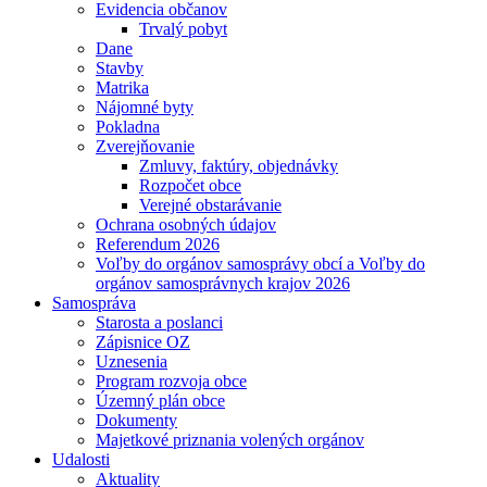
Evidencia občanov
Trvalý pobyt
Dane
Stavby
Matrika
Nájomné byty
Pokladna
Zverejňovanie
Zmluvy, faktúry, objednávky
Rozpočet obce
Verejné obstarávanie
Ochrana osobných údajov
Referendum 2026
Voľby do orgánov samosprávy obcí a Voľby do
orgánov samosprávnych krajov 2026
Samospráva
Starosta a poslanci
Zápisnice OZ
Uznesenia
Program rozvoja obce
Územný plán obce
Dokumenty
Majetkové priznania volených orgánov
Udalosti
Aktuality