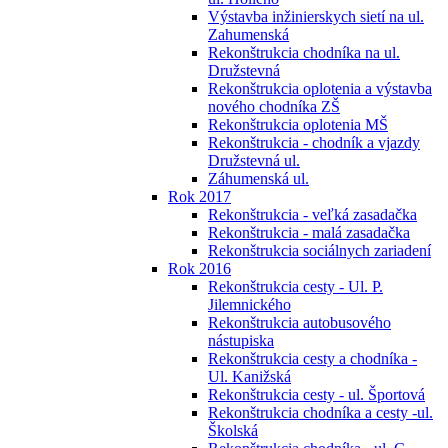
Výstavba inžinierskych sietí na ul.
Zahumenská
Rekonštrukcia chodníka na ul.
Družstevná
Rekonštrukcia oplotenia a výstavba
nového chodníka ZŠ
Rekonštrukcia oplotenia MŠ
Rekonštrukcia - chodník a vjazdy
Družstevná ul.
Záhumenská ul.
Rok 2017
Rekonštrukcia - veľká zasadačka
Rekonštrukcia - malá zasadačka
Rekonštrukcia sociálnych zariadení
Rok 2016
Rekonštrukcia cesty - Ul. P.
Jilemnického
Rekonštrukcia autobusového
nástupiska
Rekonštrukcia cesty a chodníka -
Ul. Kanižská
Rekonštrukcia cesty - ul. Športová
Rekonštrukcia chodníka a cesty -ul.
Školská