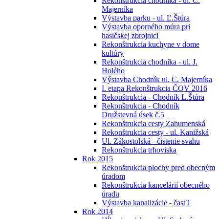
Rekonštrukcia chodníka - ul. C.
Majerníka
Výstavba parku - ul. Ľ.Štúra
Výstavba oporného múra pri
hasičskej zbrojnici
Rekonštrukcia kuchyne v dome
kultúry
Rekonštrukcia chodníka - ul. J.
Holého
Výstavba Chodník ul. C. Majerníka
I. etapa Rekonštrukcia ČOV 2016
Rekonštrukcia - Chodník L.Štúra
Rekonštrukcia - Chodník
Družstevná úsek č.5
Rekonštrukcia cesty Zahumenská
Rekonštrukcia cesty - ul. Kanižská
Ul. Zákostolská - čistenie svahu
Rekonštrukcia trhoviska
Rok 2015
Rekonštrukcia plochy pred obecným
úradom
Rekonštrukcia kancelárií obecného
úradu
Výstavba kanalizácie - časť1
Rok 2014