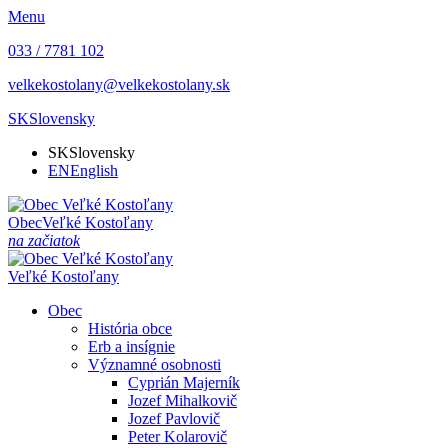
Menu
033 / 7781 102
velkekostolany@velkekostolany.sk
SK
Slovensky
SK
Slovensky
EN
English
Obec
Veľké Kostoľany
na začiatok
Veľké Kostoľany
Obec
História obce
Erb a insígnie
Významné osobnosti
Cyprián Majerník
Jozef Mihalkovič
Jozef Pavlovič
Peter Kolarovič