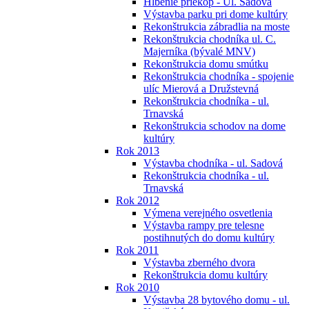
Hĺbenie priekop - Ul. Sadová
Výstavba parku pri dome kultúry
Rekonštrukcia zábradlia na moste
Rekonštrukcia chodníka ul. C.
Majerníka (bývalé MNV)
Rekonštrukcia domu smútku
Rekonštrukcia chodníka - spojenie
ulíc Mierová a Družstevná
Rekonštrukcia chodníka - ul.
Trnavská
Rekonštrukcia schodov na dome
kultúry
Rok 2013
Výstavba chodníka - ul. Sadová
Rekonštrukcia chodníka - ul.
Trnavská
Rok 2012
Výmena verejného osvetlenia
Výstavba rampy pre telesne
postihnutých do domu kultúry
Rok 2011
Výstavba zberného dvora
Rekonštrukcia domu kultúry
Rok 2010
Výstavba 28 bytového domu - ul.