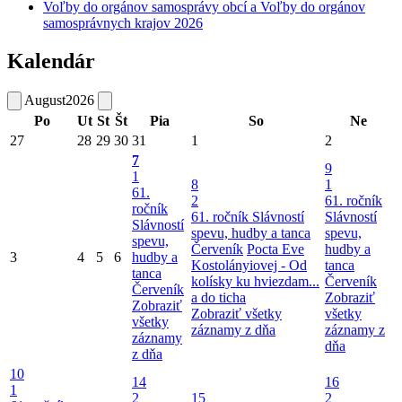
Voľby do orgánov samosprávy obcí a Voľby do orgánov
samosprávnych krajov 2026
Kalendár
August
2026
Po
Ut
St
Št
Pia
So
Ne
27
28
29
30
31
1
2
7
9
1
8
1
61.
2
61. ročník
ročník
61. ročník Slávností
Slávností
Slávností
spevu, hudby a tanca
spevu,
spevu,
Červeník
Pocta Eve
hudby a
3
4
5
6
hudby a
Kostolányiovej - Od
tanca
tanca
kolísky ku hviezdam...
Červeník
Červeník
a do ticha
Zobraziť
Zobraziť
Zobraziť všetky
všetky
všetky
záznamy z dňa
záznamy z
záznamy
dňa
z dňa
10
14
16
1
2
15
2