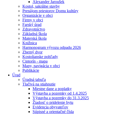
Alexander Jaroušek
Kostol, sakrálne stavby
Prenájom priestorov Domu kultúry
Organizácie v obci
Firmy v obci
Farský úrad
Zdravotníctvo
Základná škola
Materská škola
Knižnica
Harmonogram vývozu odpadu 2026
Zberný dvor
Kostolianske pohľady
Cintorín - mapa
Mapy, navigácia v obci
Publikácie
Úrad
Úradná tabuľa
Tlačivá na stiahnutie
Miestne dane a poplatky
Výstavba a pozemky od 1.4.2025
Výstavba a pozemky do 31.3.2025
Žiadosť o pridelenie bytu
Evidencia obyvateľov
Súpisné a orientačné čísla