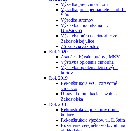
Výsadba pred cintorínom
Výsadba pri supermarkete na ul. Ľ.
Štúra
Výsadba stromov
Výstavba chodníka na ul.
Družstevná
Výstavba múra na cintoríne zo
Zákostolskej ulice
ZŠ sanácia základov
Rok 2020
Asanácia bývalej budovy MNV
Výstavba oplotenia cintorína
Výstavba oplotenia tenisových
kurtov
Rok 2019
Rekonštrukcia WC -zdravotné
stredisko
Úprava komunikácie a svahu -
Zákostolská
Rok 2018
Rekonštrukcia priestorov domu
kultúry
Rekonštrukcia vjazdov, ul. Ľ.Štúra
Rozšírenie verejného vodovodu na
ul. Hollého