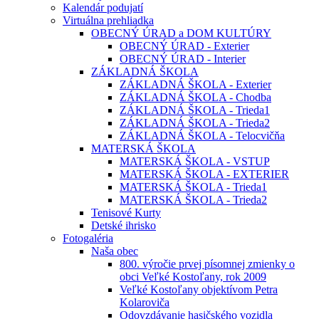
Kalendár podujatí
Virtuálna prehliadka
OBECNÝ ÚRAD a DOM KULTÚRY
OBECNÝ ÚRAD - Exterier
OBECNÝ ÚRAD - Interier
ZÁKLADNÁ ŠKOLA
ZÁKLADNÁ ŠKOLA - Exterier
ZÁKLADNÁ ŠKOLA - Chodba
ZÁKLADNÁ ŠKOLA - Trieda1
ZÁKLADNÁ ŠKOLA - Trieda2
ZÁKLADNÁ ŠKOLA - Telocvičňa
MATERSKÁ ŠKOLA
MATERSKÁ ŠKOLA - VSTUP
MATERSKÁ ŠKOLA - EXTERIER
MATERSKÁ ŠKOLA - Trieda1
MATERSKÁ ŠKOLA - Trieda2
Tenisové Kurty
Detské ihrisko
Fotogaléria
Naša obec
800. výročie prvej písomnej zmienky o
obci Veľké Kostoľany, rok 2009
Veľké Kostoľany objektívom Petra
Kolaroviča
Odovzdávanie hasičského vozidla