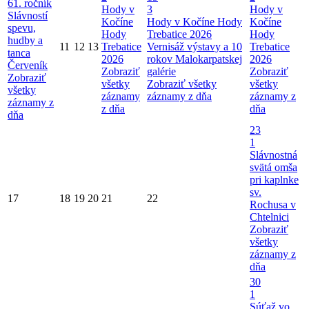
61. ročník
Hody v
3
Hody v
Slávností
Kočíne
Hody v Kočíne
Hody
Kočíne
spevu,
Hody
Trebatice 2026
Hody
hudby a
11
12
13
Trebatice
Vernisáž výstavy a 10
Trebatice
tanca
2026
rokov Malokarpatskej
2026
Červeník
Zobraziť
galérie
Zobraziť
Zobraziť
všetky
Zobraziť všetky
všetky
všetky
záznamy
záznamy z dňa
záznamy z
záznamy z
z dňa
dňa
dňa
23
1
Slávnostná
svätá omša
pri kaplnke
sv.
17
18
19
20
21
22
Rochusa v
Chtelnici
Zobraziť
všetky
záznamy z
dňa
30
1
Súťaž vo