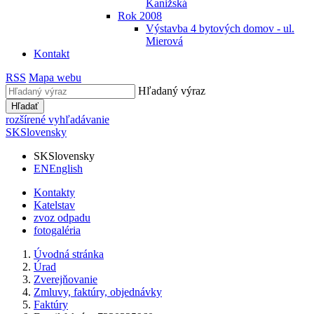
Kanižská
Rok 2008
Výstavba 4 bytových domov - ul.
Mierová
Kontakt
RSS
Mapa webu
Hľadaný výraz
Hľadať
rozšírené vyhľadávanie
SK
Slovensky
SK
Slovensky
EN
English
Kontakty
Katelstav
zvoz odpadu
fotogaléria
Úvodná stránka
Úrad
Zverejňovanie
Zmluvy, faktúry, objednávky
Faktúry