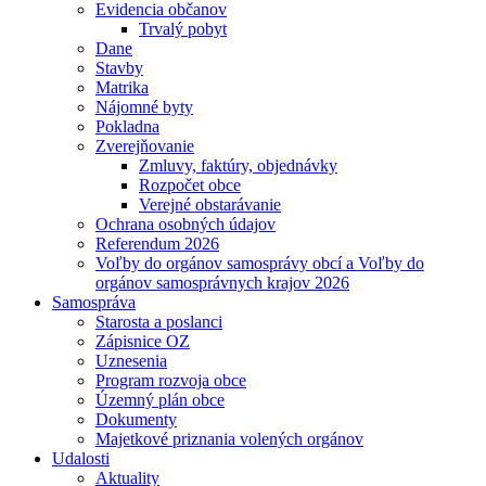
Evidencia občanov
Trvalý pobyt
Dane
Stavby
Matrika
Nájomné byty
Pokladna
Zverejňovanie
Zmluvy, faktúry, objednávky
Rozpočet obce
Verejné obstarávanie
Ochrana osobných údajov
Referendum 2026
Voľby do orgánov samosprávy obcí a Voľby do
orgánov samosprávnych krajov 2026
Samospráva
Starosta a poslanci
Zápisnice OZ
Uznesenia
Program rozvoja obce
Územný plán obce
Dokumenty
Majetkové priznania volených orgánov
Udalosti
Aktuality