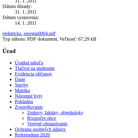
31. 1. 2011
Dátum úhrady:
31. 1. 2011
Dátum vystavenia:
14. 1. 2011
elektricka_energia0004.pdf
Typ súboru: PDF dokument, Veľkosť: 67,29 kB
Úrad
Úradná tabuľa
Tlačivá na stiahnutie
Evidencia občanov
Dane
Stavby
Matrika
Nájomné byty
Pokladna
Zverejňovanie
Zmluvy, faktúry, objednávky
Rozpočet obce
Verejné obstarávanie
Ochrana osobných údajov
Referendum 2026