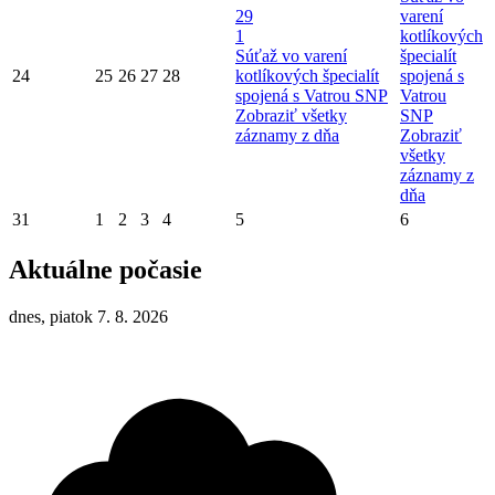
29
varení
1
kotlíkových
Súťaž vo varení
špecialít
24
25
26
27
28
kotlíkových špecialít
spojená s
spojená s Vatrou SNP
Vatrou
Zobraziť všetky
SNP
záznamy z dňa
Zobraziť
všetky
záznamy z
dňa
31
1
2
3
4
5
6
Aktuálne počasie
dnes, piatok 7. 8. 2026