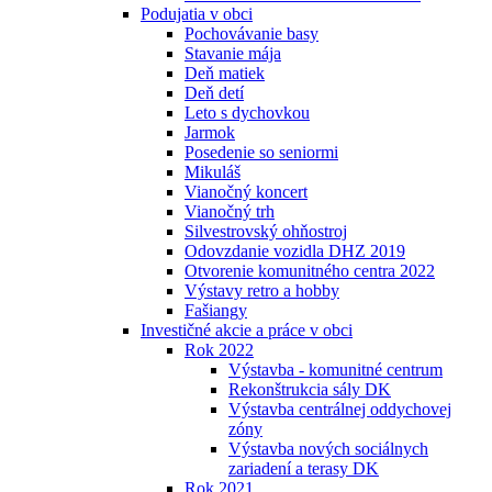
Podujatia v obci
Pochovávanie basy
Stavanie mája
Deň matiek
Deň detí
Leto s dychovkou
Jarmok
Posedenie so seniormi
Mikuláš
Vianočný koncert
Vianočný trh
Silvestrovský ohňostroj
Odovzdanie vozidla DHZ 2019
Otvorenie komunitného centra 2022
Výstavy retro a hobby
Fašiangy
Investičné akcie a práce v obci
Rok 2022
Výstavba - komunitné centrum
Rekonštrukcia sály DK
Výstavba centrálnej oddychovej
zóny
Výstavba nových sociálnych
zariadení a terasy DK
Rok 2021