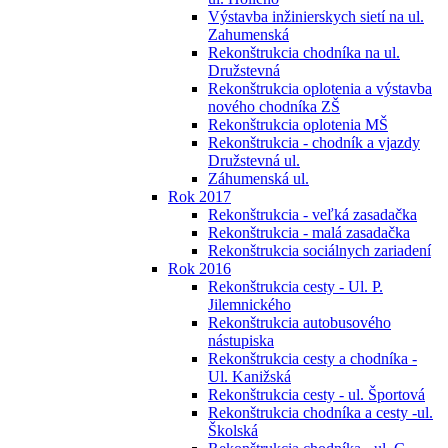
Výstavba inžinierskych sietí na ul.
Zahumenská
Rekonštrukcia chodníka na ul.
Družstevná
Rekonštrukcia oplotenia a výstavba
nového chodníka ZŠ
Rekonštrukcia oplotenia MŠ
Rekonštrukcia - chodník a vjazdy
Družstevná ul.
Záhumenská ul.
Rok 2017
Rekonštrukcia - veľká zasadačka
Rekonštrukcia - malá zasadačka
Rekonštrukcia sociálnych zariadení
Rok 2016
Rekonštrukcia cesty - Ul. P.
Jilemnického
Rekonštrukcia autobusového
nástupiska
Rekonštrukcia cesty a chodníka -
Ul. Kanižská
Rekonštrukcia cesty - ul. Športová
Rekonštrukcia chodníka a cesty -ul.
Školská